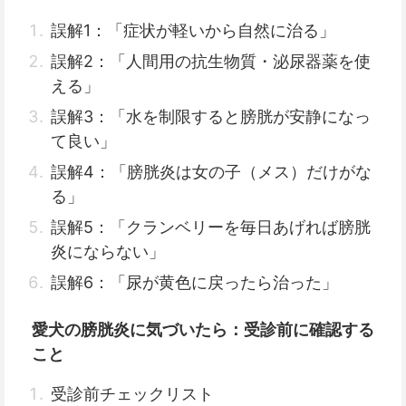
誤解1：「症状が軽いから自然に治る」
誤解2：「人間用の抗生物質・泌尿器薬を使
える」
誤解3：「水を制限すると膀胱が安静になっ
て良い」
誤解4：「膀胱炎は女の子（メス）だけがな
る」
誤解5：「クランベリーを毎日あげれば膀胱
炎にならない」
誤解6：「尿が黄色に戻ったら治った」
愛犬の膀胱炎に気づいたら：受診前に確認する
こと
受診前チェックリスト