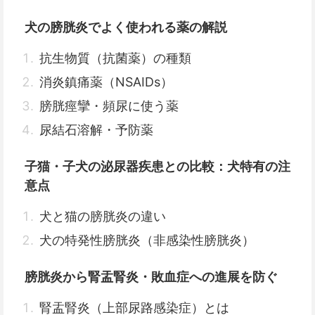
犬の膀胱炎でよく使われる薬の解説
抗生物質（抗菌薬）の種類
消炎鎮痛薬（NSAIDs）
膀胱痙攣・頻尿に使う薬
尿結石溶解・予防薬
子猫・子犬の泌尿器疾患との比較：犬特有の注
意点
犬と猫の膀胱炎の違い
犬の特発性膀胱炎（非感染性膀胱炎）
膀胱炎から腎盂腎炎・敗血症への進展を防ぐ
腎盂腎炎（上部尿路感染症）とは