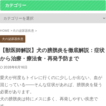
カテゴリー
HOME
>
犬の泌尿器疾患
>
犬の泌尿器疾患
【獣医師解説】犬の膀胱炎を徹底解説：症状
から治療・療法食・再発予防まで
2026年6月16日
愛犬が何度もトイレに行くのに少ししか出ない、血が
混じっている――そんな症状があれば、膀胱炎を疑う
必要があります。
犬の膀胱炎は特にメスに多く、再発しやすい疾患で
す。