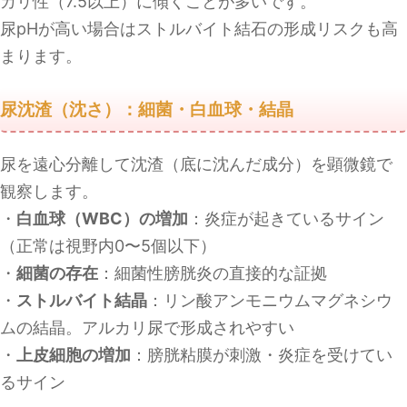
カリ性（7.5以上）に傾くことが多いです。
尿pHが高い場合はストルバイト結石の形成リスクも高
まります。
尿沈渣（沈さ）：細菌・白血球・結晶
尿を遠心分離して沈渣（底に沈んだ成分）を顕微鏡で
観察します。
・
白血球（WBC）の増加
：炎症が起きているサイン
（正常は視野内0〜5個以下）
・
細菌の存在
：細菌性膀胱炎の直接的な証拠
・
ストルバイト結晶
：リン酸アンモニウムマグネシウ
ムの結晶。アルカリ尿で形成されやすい
・
上皮細胞の増加
：膀胱粘膜が刺激・炎症を受けてい
るサイン