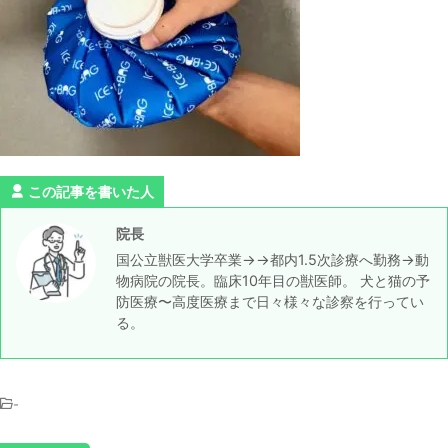
この記事を書いた人
院長
国公立獣医大学卒業→→都内1.5次診療へ勤務→動
物病院の院長。臨床10年目の獣医師。 犬と猫の予
防医療〜高度医療まで日々様々な診察を行ってい
る。
-