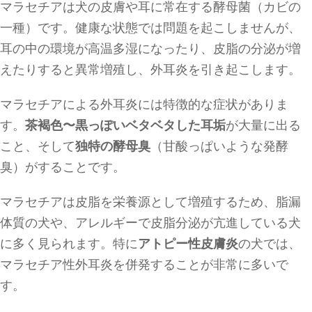
マラセチアは犬の皮膚や耳に常在する酵母菌（カビの
一種）です。健康な状態では問題を起こしませんが、
耳の中の環境が高温多湿になったり、皮脂の分泌が増
えたりすると異常増殖し、外耳炎を引き起こします。
マラセチアによる外耳炎には特徴的な症状がありま
す。
茶褐色〜黒っぽいベタベタした耳垢
が大量に出る
こと、そして
独特の酵母臭
（甘酸っぱいような発酵
臭）がすることです。
マラセチアは皮脂を栄養源として増殖するため、脂漏
体質の犬や、アレルギーで皮脂分泌が亢進している犬
に多く見られます。特に
アトピー性皮膚炎
の犬では、
マラセチア性外耳炎を併発することが非常に多いで
す。