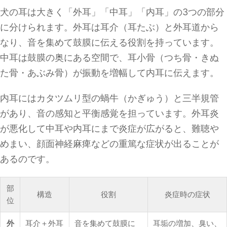
犬の耳は大きく「外耳」「中耳」「内耳」の3つの部分
に分けられます。外耳は耳介（耳たぶ）と外耳道から
なり、音を集めて鼓膜に伝える役割を持っています。
中耳は鼓膜の奥にある空間で、耳小骨（つち骨・きぬ
た骨・あぶみ骨）が振動を増幅して内耳に伝えます。
内耳にはカタツムリ型の蝸牛（かぎゅう）と三半規管
があり、音の感知と平衡感覚を担っています。外耳炎
が悪化して中耳や内耳にまで炎症が広がると、難聴や
めまい、顔面神経麻痺などの重篤な症状が出ることが
あるのです。
部
構造
役割
炎症時の症状
位
外
耳介＋外耳
音を集めて鼓膜に
耳垢の増加、臭い、