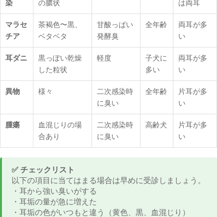
染
の膿状
は両耳
マラセ
茶褐色〜黒、
甘酸っぱい
全年齢
両耳が多
チア
ベタベタ
発酵臭
い
耳ダニ
黒っぽい乾燥
軽度
子犬に
両耳が多
した粒状
多い
い
異物
様々
二次感染時
全年齢
片耳が多
に臭い
い
腫瘍
血混じりの場
二次感染時
高齢犬
片耳が多
合あり
に臭い
い
✅ チェックリスト
以下の項目に当てはまる場合は早めに受診しましょう。
・耳から強い臭いがする
・耳垢の量が急に増えた
・耳垢の色がいつもと違う（黄色、黒、血混じり）