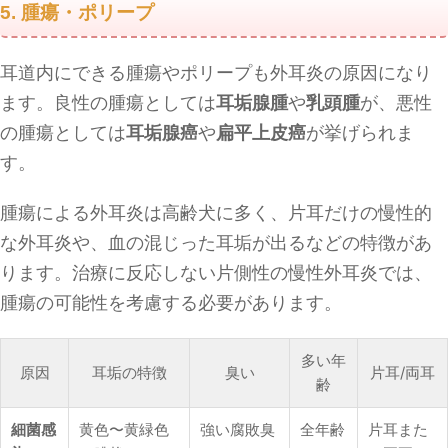
5. 腫瘍・ポリープ
耳道内にできる腫瘍やポリープも外耳炎の原因になり
ます。良性の腫瘍としては
耳垢腺腫
や
乳頭腫
が、悪性
の腫瘍としては
耳垢腺癌
や
扁平上皮癌
が挙げられま
す。
腫瘍による外耳炎は高齢犬に多く、片耳だけの慢性的
な外耳炎や、血の混じった耳垢が出るなどの特徴があ
ります。治療に反応しない片側性の慢性外耳炎では、
腫瘍の可能性を考慮する必要があります。
多い年
原因
耳垢の特徴
臭い
片耳/両耳
齢
細菌感
黄色〜黄緑色
強い腐敗臭
全年齢
片耳また