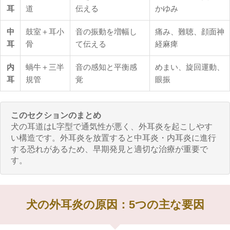
耳
道
伝える
かゆみ
中
鼓室＋耳小
音の振動を増幅し
痛み、難聴、顔面神
耳
骨
て伝える
経麻痺
内
蝸牛＋三半
音の感知と平衡感
めまい、旋回運動、
耳
規管
覚
眼振
このセクションのまとめ
犬の耳道はL字型で通気性が悪く、外耳炎を起こしやす
い構造です。外耳炎を放置すると中耳炎・内耳炎に進行
する恐れがあるため、早期発見と適切な治療が重要で
す。
犬の外耳炎の原因：5つの主な要因