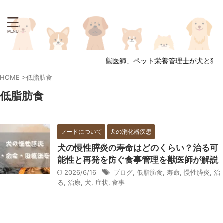
獣医師、ペット栄養管理士が犬と猫の
HOME
>
低脂肪食
低脂肪食
フードについて
犬の消化器疾患
犬の慢性膵炎の寿命はどのくらい？治る可
能性と再発を防ぐ食事管理を獣医師が解説
2026/6/16
ブログ
,
低脂肪食
,
寿命
,
慢性膵炎
,
治
る
,
治療
,
犬
,
症状
,
食事