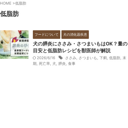
HOME
>
低脂肪
低脂肪
フードについて
犬の消化器疾患
犬の膵炎にささみ・さつまいもはOK？量の
目安と低脂肪レシピを獣医師が解説
2026/6/16
ささみ
,
さつまいも
,
下痢
,
低脂肪
,
末
期
,
死亡率
,
犬
,
膵炎
,
食事