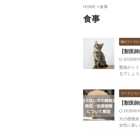
HOME
>
食事
食事
猫のフードに
【獣医師
2026/6/
愛猫がトイ
るでしょう
フードについ
【獣医師
2026/6/
犬の膀胱炎
女性に多い