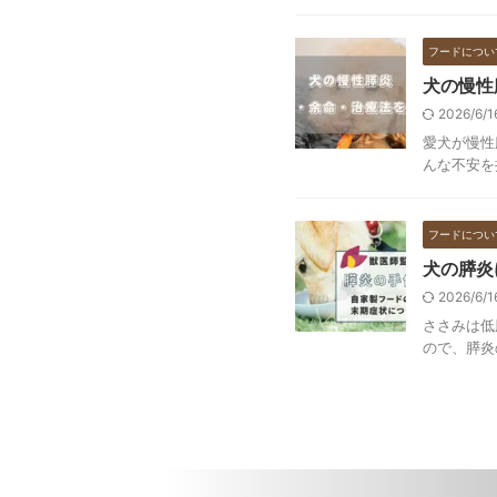
フードについ
犬の慢性
2026/6/
愛犬が慢性
んな不安を
フードについ
犬の膵炎
2026/6/
ささみは低
ので、膵炎