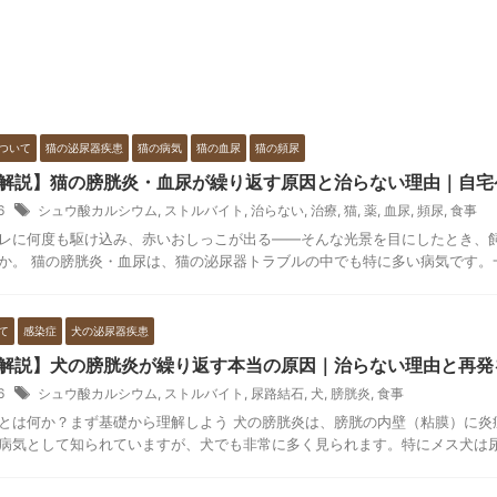
ついて
猫の泌尿器疾患
猫の病気
猫の血尿
猫の頻尿
解説】猫の膀胱炎・血尿が繰り返す原因と治らない理由｜自宅
16
シュウ酸カルシウム
,
ストルバイト
,
治らない
,
治療
,
猫
,
薬
,
血尿
,
頻尿
,
食事
レに何度も駆け込み、赤いおしっこが出る——そんな光景を目にしたとき、
か。 猫の膀胱炎・血尿は、猫の泌尿器トラブルの中でも特に多い病気です。一度
て
感染症
犬の泌尿器疾患
解説】犬の膀胱炎が繰り返す本当の原因｜治らない理由と再発
16
シュウ酸カルシウム
,
ストルバイト
,
尿路結石
,
犬
,
膀胱炎
,
食事
とは何か？まず基礎から理解しよう 犬の膀胱炎は、膀胱の内壁（粘膜）に炎
病気として知られていますが、犬でも非常に多く見られます。特にメス犬は尿道