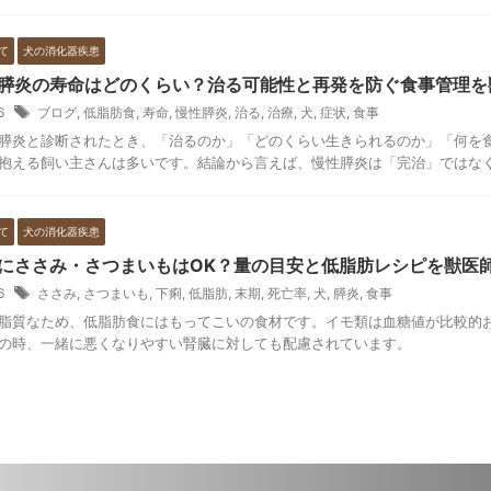
て
犬の消化器疾患
膵炎の寿命はどのくらい？治る可能性と再発を防ぐ食事管理を
16
ブログ
,
低脂肪食
,
寿命
,
慢性膵炎
,
治る
,
治療
,
犬
,
症状
,
食事
膵炎と診断されたとき、「治るのか」「どのくらい生きられるのか」「何を
抱える飼い主さんは多いです。結論から言えば、慢性膵炎は「完治」ではなく「
て
犬の消化器疾患
にささみ・さつまいもはOK？量の目安と低脂肪レシピを獣医
16
ささみ
,
さつまいも
,
下痢
,
低脂肪
,
末期
,
死亡率
,
犬
,
膵炎
,
食事
脂質なため、低脂肪食にはもってこいの食材です。イモ類は血糖値が比較的
の時、一緒に悪くなりやすい腎臓に対しても配慮されています。