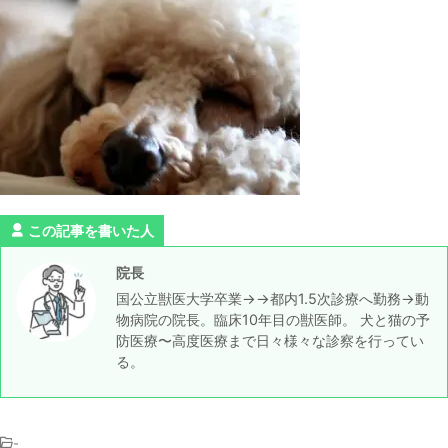
この記事を書いた人
院長
国公立獣医大学卒業→→都内1.5次診療へ勤務→動
物病院の院長。臨床10年目の獣医師。 犬と猫の予
防医療〜高度医療まで日々様々な診察を行ってい
る。
-