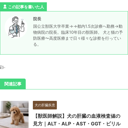
この記事を書いた人
院長
国公立獣医大学卒業→→都内1.5次診療へ勤務→動
物病院の院長。臨床10年目の獣医師。 犬と猫の予
防医療〜高度医療まで日々様々な診察を行ってい
る。
-
関連記事
犬の肝臓疾患
【獣医師解説】犬の肝臓の血液検査値の
見方｜ALT・ALP・AST・GGT・ビリル