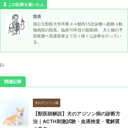
この記事を書いた人
院長
国公立獣医大学卒業→→都内1.5次診療へ勤務→動
物病院の院長。臨床10年目の獣医師。 犬と猫の予
防医療〜高度医療まで日々様々な診察を行ってい
る。
-
関連記事
犬のアジソン病
【獣医師解説】犬のアジソン病の診断方
法｜ACTH刺激試験・血液検査・電解質