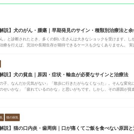
解説】犬のがん・腫瘍｜早期発見のサイン・種類別治療法と余
ん」と診断されたとき、多くの飼い主さんは大きなショックを受けます。し
治療を行えば、完治や長期生存が期待できるケースも少なくありません。 実は、
解説】犬の貧血｜原因・症状・輸血が必要なサインと治療法
の子、なんだか元気がない」「散歩に行きたがらなくなった」。そんな変化
のせいかな」「疲れているのかな」と思いがちです。しかし、その原因が貧血だ
気
猫の病気
解説】猫の口内炎・歯周病｜口が痛くてご飯を食べない原因と