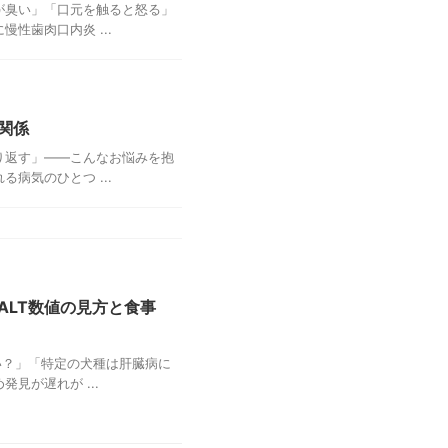
が臭い」「口元を触ると怒る」
性歯肉口内炎 ...
関係
り返す」——こんなお悩みを抱
病気のひとつ ...
LT数値の見方と食事
い？」「特定の犬種は肝臓病に
見が遅れが ...