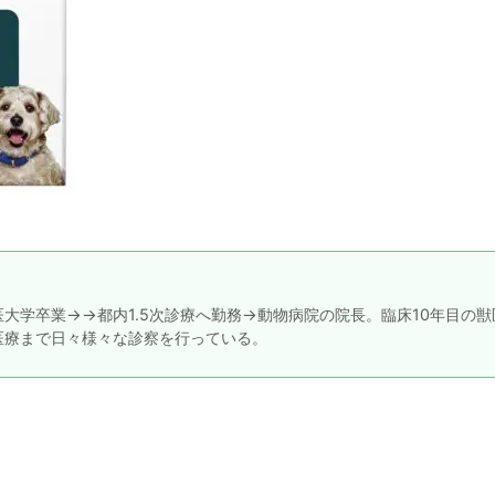
大学卒業→→都内1.5次診療へ勤務→動物病院の院長。臨床10年目の獣
医療まで日々様々な診察を行っている。