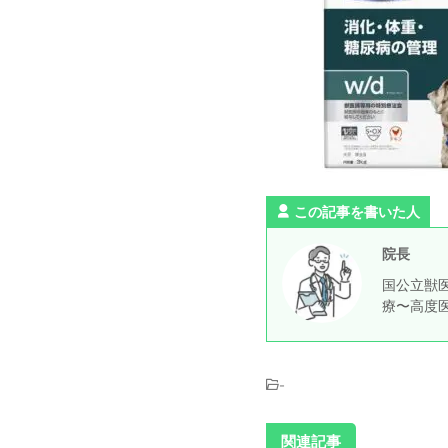
この記事を書いた人
院長
国公立獣医
療〜高度
-
関連記事