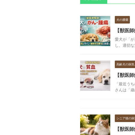
犬の腫瘍
【獣医師
愛犬が「が
し、適切な
高齢犬の病気
【獣医師
「最近うち
さんは「歳
シニア猫の病
【獣医師