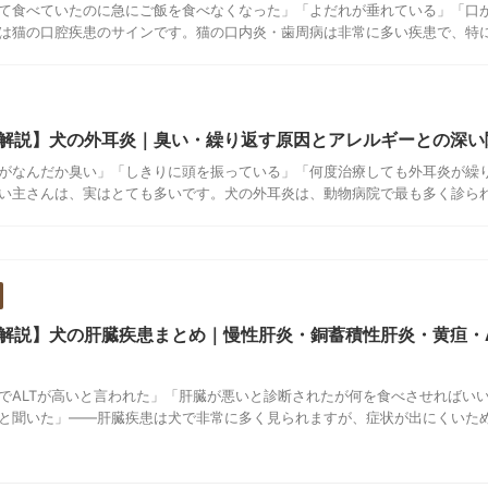
て食べていたのに急にご飯を食べなくなった」「よだれが垂れている」「口
は猫の口腔疾患のサインです。猫の口内炎・歯周病は非常に多い疾患で、特に慢
解説】犬の外耳炎｜臭い・繰り返す原因とアレルギーとの深い
がなんだか臭い」「しきりに頭を振っている」「何度治療しても外耳炎が繰
い主さんは、実はとても多いです。犬の外耳炎は、動物病院で最も多く診られる
解説】犬の肝臓疾患まとめ｜慢性肝炎・銅蓄積性肝炎・黄疸・A
でALTが高いと言われた」「肝臓が悪いと診断されたが何を食べさせればい
と聞いた」——肝臓疾患は犬で非常に多く見られますが、症状が出にくいため発