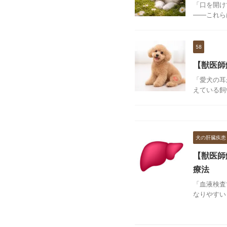
「口を開け
——これら
58
【獣医師
「愛犬の耳
えている飼
犬の肝臓疾患
【獣医師
療法
「血液検査
なりやすい