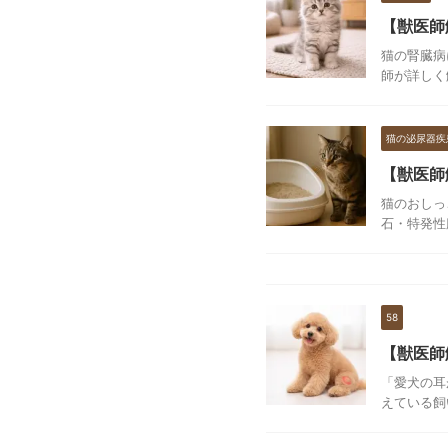
【獣医師
猫の腎臓病
師が詳しく
猫の泌尿器疾
【獣医師
猫のおしっ
石・特発性
58
【獣医師
「愛犬の耳
えている飼