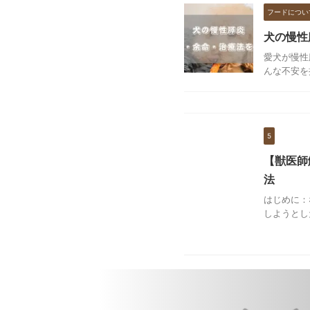
フードについ
犬の慢性
愛犬が慢性
んな不安を
5
【獣医師
法
はじめに：
しようとし