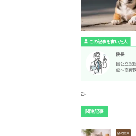
この記事を書いた人
院長
国公立獣医
療〜高度
-
関連記事
猫の病気