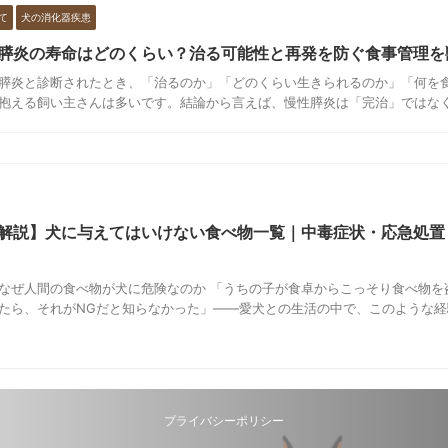
て
犬の消化器疾患
膵炎の寿命はどのくらい？治る可能性と再発を防ぐ食事管理を
膵炎と診断されたとき、「治るのか」「どのくらい生きられるのか」「何を
抱える飼い主さんは多いです。結論から言えば、慢性膵炎は「完治」ではなく「
解説】犬に与えてはいけない食べ物一覧｜中毒症状・応急処置
なぜ人間の食べ物が犬に危険なのか 「うちの子が食卓からこっそり食べ物を
たら、それがNGだと知らなかった」——愛犬との生活の中で、このような経験を
プライバシーポリシー