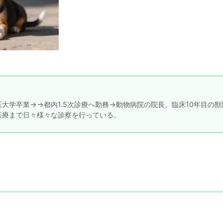
大学卒業→→都内1.5次診療へ勤務→動物病院の院長。臨床10年目の獣
医療まで日々様々な診察を行っている。