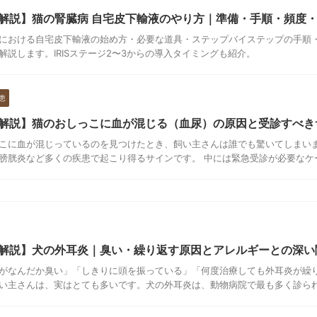
解説】猫の腎臓病 自宅皮下輸液のやり方｜準備・手順・頻度
における自宅皮下輸液の始め方・必要な道具・ステップバイステップの手順
解説します。IRISステージ2〜3からの導入タイミングも紹介。
患
解説】猫のおしっこに血が混じる（血尿）の原因と受診すべき
こに血が混じっているのを見つけたとき、飼い主さんは誰でも驚いてしまいま
膀胱炎など多くの疾患で起こり得るサインです。 中には緊急受診が必要なケース
解説】犬の外耳炎｜臭い・繰り返す原因とアレルギーとの深い
がなんだか臭い」「しきりに頭を振っている」「何度治療しても外耳炎が繰
い主さんは、実はとても多いです。犬の外耳炎は、動物病院で最も多く診られる