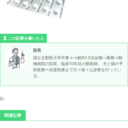
この記事を書いた人
院長
国公立獣医大学卒業→→都内1.5次診療へ勤務→動
物病院の院長。臨床10年目の獣医師。 犬と猫の予
防医療〜高度医療まで日々様々な診察を行ってい
る。
-
関連記事