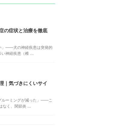
症の症状と治療を徹底
い」——犬の神経疾患は突発的
神経疾患（椎 ...
理｜気づきにくいサイ
グルーミングが減った」——こ
く、関節炎 ...