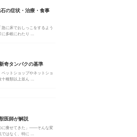
結石の症状・治療・食事
「急に床でおしっこをするよう
多岐にわたり ...
新奇タンパクの基準
。ペットショップやネットショ
種類以上並ん ...
獣医師が解説
のに痩せてきた」――そんな変
はなく、特に ...