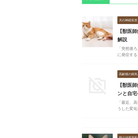
犬の神経疾患
【獣医師
解説
「突然後ろ
に発症する
高齢猫の病気
【獣医師
ンと自宅
「最近、高
うした変化
猫の泌尿器疾