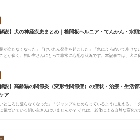
解説】犬の神経疾患まとめ｜椎間板ヘルニア・てんかん・水頭
足が立たなくなった」「けいれん発作を起こした」「急によろめいて歩けな
ことが多く、飼い主さんにとって非常に心配な状況です。本記事では、犬に多い
解説】高齢猫の関節炎（変形性関節症）の症状・治療・生活管
ケア
いところに登らなくなった」「ジャンプをためらっているように見える」「
に気づいている飼い主さんはいませんか？ それは、老化による自然な変化ではな
患