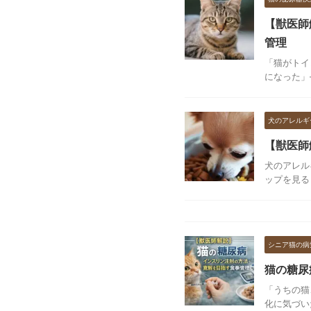
【獣医師
管理
「猫がトイ
になった」
犬のアレルギ
【獣医師
犬のアレル
ップを見る
シニア猫の病
猫の糖尿
「うちの猫
化に気づい