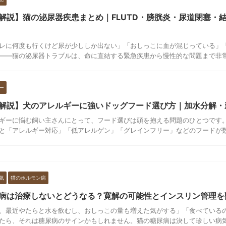
解説】猫の泌尿器疾患まとめ｜FLUTD・膀胱炎・尿道閉塞・
レに何度も行くけど尿が少ししか出ない」「おしっこに血が混じっている」
——猫の泌尿器トラブルは、命に直結する緊急疾患から慢性的な問題まで非常に
ー
解説】犬のアレルギーに強いドッグフード選び方｜加水分解・
ギーに悩む飼い主さんにとって、フード選びは頭を抱える問題のひとつです
と「アレルギー対応」「低アレルゲン」「グレインフリー」などのフードが数十
気
猫のホルモン病
病は治療しないとどうなる？寛解の可能性とインスリン管理を
、最近やたらと水を飲むし、おしっこの量も増えた気がする」「食べている
たら、それは糖尿病のサインかもしれません。猫の糖尿病は決して珍しい病気で