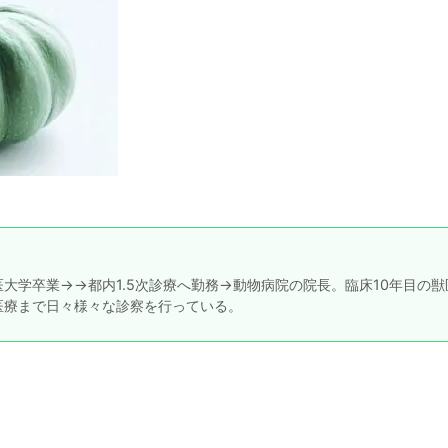
大学卒業→→都内1.5次診療へ勤務→動物病院の院長。臨床10年目の獣
医療まで日々様々な診察を行っている。