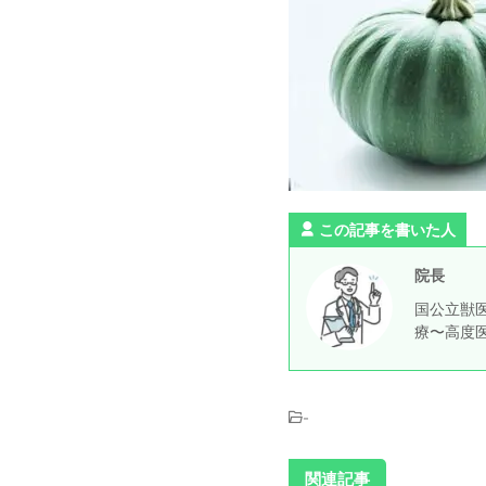
この記事を書いた人
院長
国公立獣医
療〜高度
-
関連記事