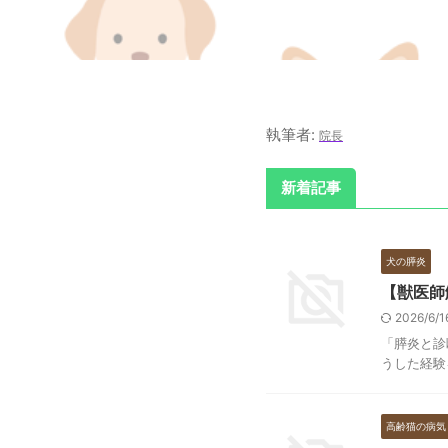
執筆者:
院長
新着記事
犬の膵炎
【獣医師
2026/6/
「膵炎と診
うした経験
高齢猫の病気