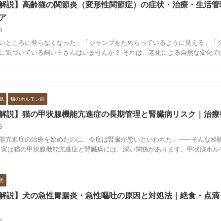
解説】高齢猫の関節炎（変形性関節症）の症状・治療・生活管
ア
16
いところに登らなくなった」「ジャンプをためらっているように見える」「
に気づいている飼い主さんはいませんか？ それは、老化による自然な変化ではな
気
猫のホルモン病
解説】猫の甲状腺機能亢進症の長期管理と腎臓病リスク｜治療
16
能亢進症の治療を始めたのに、今度は腎臓が悪いといわれた」——そんな経
 実は猫の甲状腺機能亢進症と腎臓病には、深い関係があります。甲状腺ホルモン
患
解説】犬の急性胃腸炎・急性嘔吐の原因と対処法｜絶食・点滴
16