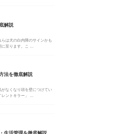
底解説
れらは犬の白内障のサインかも
至ります。こ ...
方法を徹底解説
気がなくなり頭を壁につけてい
ントキラー」 ...
・生活管理を徹底解説