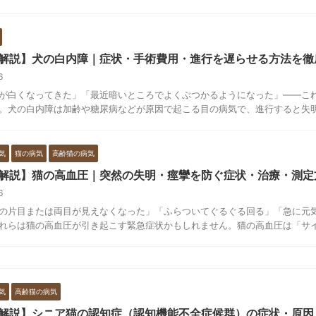
解説】犬の白内障｜症状・手術費用・進行を遅らせる方法を徹
16
が白くなってきた」「最近暗いところでよくぶつかるようになった」——こ
。犬の白内障は加齢や糖尿病などが原因で起こる目の病気で、進行すると失明に
気
猫の病気
高齢猫の病気
解説】猫の高血圧｜突然の失明・痙攣を防ぐ症状・治療・測定
16
の片目または両目が見えなくなった」「ふらついてぐるぐる回る」「急に元
れらは猫の高血圧が引き起こす緊急症状かもしれません。猫の高血圧は「サイレ
気
高齢猫の病気
解説】シニア猫の認知症（認知機能不全症候群）の症状・原因