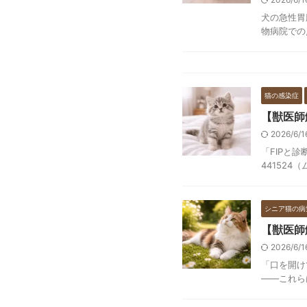
犬の急性胃
物病院での
猫の感染症
【獣医師
2026/6/
「FIPと
44152
シニア猫の病
【獣医師
2026/6/
「口を開け
——これら