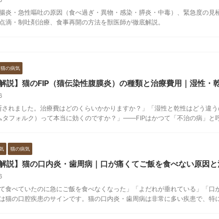
腸炎・急性嘔吐の原因（食べ過ぎ・異物・感染・膵炎・中毒）、緊急度の見
点滴・制吐剤治療、食事再開の方法を獣医師が徹底解説。
猫の病気
解説】猫のFIP（猫伝染性腹膜炎）の種類と治療費用｜湿性・乾性
16
診断されました。治療費はどのくらいかかりますか？」「湿性と乾性はどう違う
4（ムタフォルク）って本当に効くのですか？」——FIPはかつて「不治の病」と呼ば
気
猫の病気
解説】猫の口内炎・歯周病｜口が痛くてご飯を食べない原因と
16
て食べていたのに急にご飯を食べなくなった」「よだれが垂れている」「口
は猫の口腔疾患のサインです。猫の口内炎・歯周病は非常に多い疾患で、特に慢