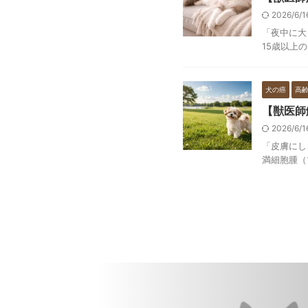
2026/6/
「夜中に大
15歳以上
犬の癌
高
【獣医師
2026/6/
「皮膚にし
満細胞腫（