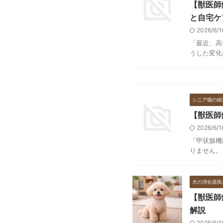
【獣医師
と自宅ケ
2026/6/
「最近、高
うした変化
シニア猫の病
【獣医師
2026/6/
「甲状腺機
りません。
犬の消化器疾
【獣医師
解説
2026/6/