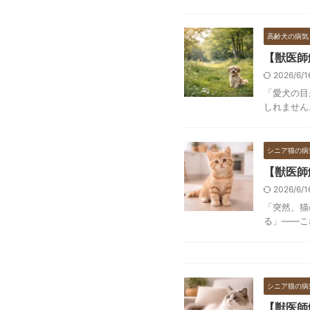
高齢犬の病気
【獣医師
2026/6/
「愛犬の目
しれません
シニア猫の病
【獣医師
2026/6/
「突然、猫
る」——こ
シニア猫の病
【獣医師