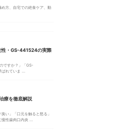
極め方、自宅での絶食ケア、動
・GS-441524の実際
のですか？」「GS-
れていま ...
治療を徹底解説
が臭い」「口元を触ると怒る」
性歯肉口内炎 ...