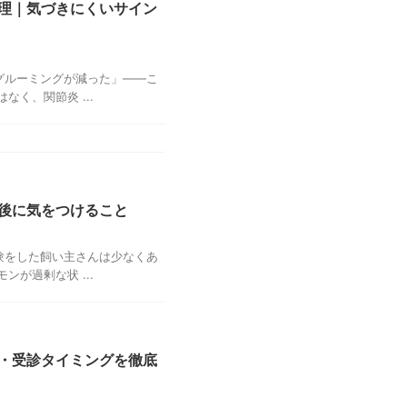
理｜気づきにくいサイン
グルーミングが減った」——こ
く、関節炎 ...
後に気をつけること
験をした飼い主さんは少なくあ
が過剰な状 ...
・受診タイミングを徹底