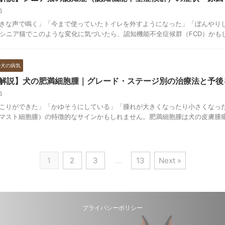
16
きな声で鳴く」「今まで使っていたトイレを外すようになった」「ぼんやり
のシニア猫でこのような変化に気づいたら、認知機能不全症候群（FCD）かもしれ
齢犬の病気
解説】犬の肥満細胞腫｜グレード・ステージ別の治療法と予後
16
こりができた」「かゆそうにしている」「腫れが大きくなったり小さくなっ
マスト細胞腫）の特徴的なサインかもしれません。肥満細胞腫は犬の皮膚腫瘍の
1
2
3
…
13
Next »
プライバシーポリシー