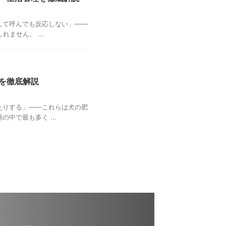
して呼んでも反応しない」——
ません。 ...
を徹底解説
たりする」——これらは犬の肥
中で最も多く ...