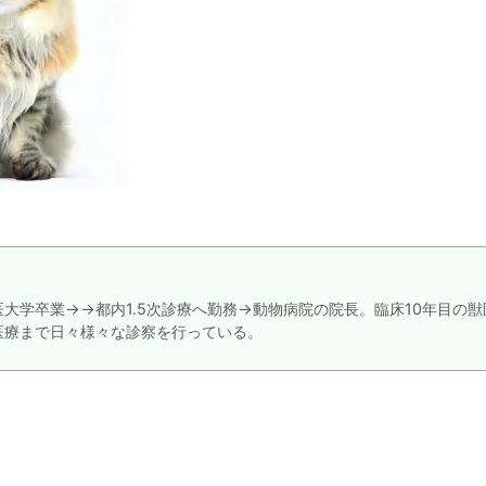
大学卒業→→都内1.5次診療へ勤務→動物病院の院長。臨床10年目の獣
医療まで日々様々な診察を行っている。