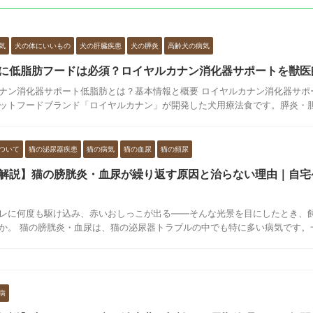
気
犬の体にいいもの
犬の肝臓疾患
犬の膵炎
高齢犬の病気
に低脂肪フードは必須？ロイヤルカナン消化器サポートを獣医
ナン消化器サポート低脂肪とは？基本情報と概要 ロイヤルカナン消化器サポ
ットフードブランド「ロイヤルカナン」が開発した犬用療法食です。膵炎・胆嚢
ついて
猫の泌尿器疾患
猫の病気
猫の血尿
猫の頻尿
解説】猫の膀胱炎・血尿が繰り返す原因と治らない理由｜自宅
レに何度も駆け込み、赤いおしっこが出る——そんな光景を目にしたとき、
か。 猫の膀胱炎・血尿は、猫の泌尿器トラブルの中でも特に多い病気です。一度
病