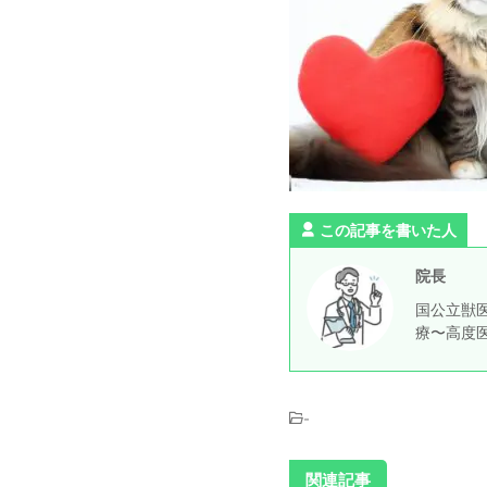
この記事を書いた人
院長
国公立獣医
療〜高度
-
関連記事