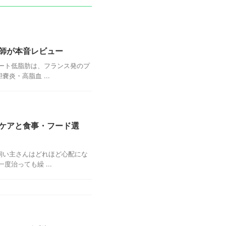
師が本音レビュー
ート低脂肪は、フランス発のプ
炎・高脂血 ...
ケアと食事・フード選
飼い主さんはどれほど心配にな
治っても繰 ...