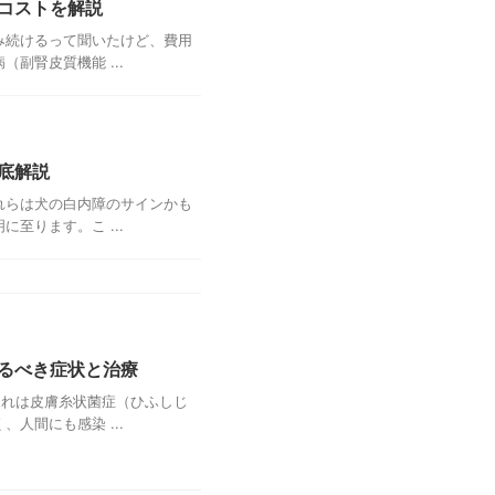
コストを解説
み続けるって聞いたけど、費用
副腎皮質機能 ...
底解説
れらは犬の白内障のサインかも
至ります。こ ...
るべき症状と治療
それは皮膚糸状菌症（ひふしじ
人間にも感染 ...