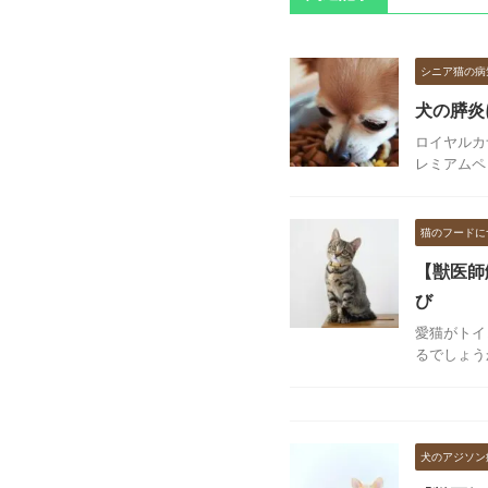
シニア猫の病
犬の膵炎
ロイヤルカ
レミアムペ
猫のフードに
【獣医師
び
愛猫がトイ
るでしょう
犬のアジソン