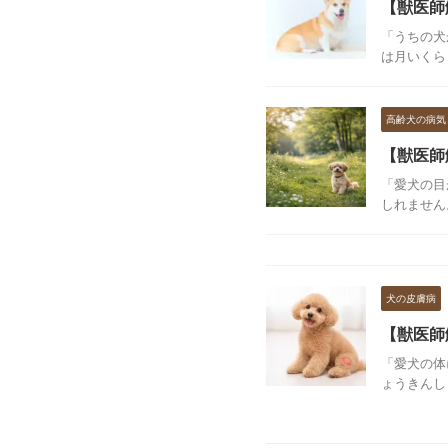
【獣医師
「うちの犬
は月いくら
高齢犬の病気
【獣医師
「愛犬の目
しれません
犬の皮膚病
【獣医師
「愛犬の体
ょうきんし