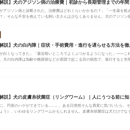
解説】犬のアジソン病の治療費｜初診から長期管理までの年間
がアジソン病と診断された。治療費はどれくらいかかるの？」「一生薬を飲
？」そんな不安を抱えている飼い主さんは少なくありません。犬のアジソン病（
解説】犬の白内障｜症状・手術費用・進行を遅らせる方法を徹
が白くなってきた」「最近暗いところでよくぶつかるようになった」——こ
。犬の白内障は加齢や糖尿病などが原因で起こる目の病気で、進行すると失明に
解説】犬の皮膚糸状菌症（リングワーム）｜人にうつる前に知
に、円形のハゲができている……」。ある日突然そんな異変に気づいたら、
ょう）、いわゆるリングワームかもしれません。皮膚糸状菌症は犬だけでなく、