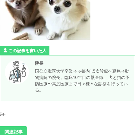
この記事を書いた人
院長
国公立獣医大学卒業→→都内1.5次診療へ勤務→動
物病院の院長。臨床10年目の獣医師。 犬と猫の予
防医療〜高度医療まで日々様々な診察を行ってい
る。
-
関連記事