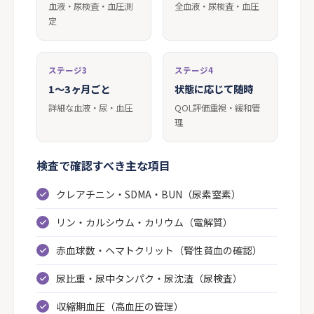
血液・尿検査・血圧測
全血液・尿検査・血圧
定
ステージ3
ステージ4
1〜3ヶ月ごと
状態に応じて随時
詳細な血液・尿・血圧
QOL評価重視・緩和管
理
検査で確認すべき主な項目
クレアチニン・SDMA・BUN（尿素窒素）
リン・カルシウム・カリウム（電解質）
赤血球数・ヘマトクリット（腎性貧血の確認）
尿比重・尿中タンパク・尿沈渣（尿検査）
収縮期血圧（高血圧の管理）