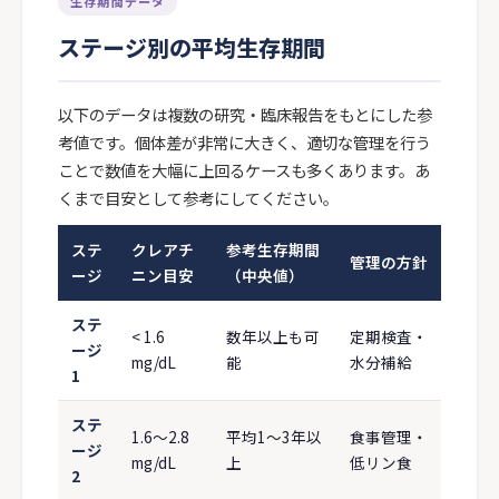
生存期間データ
ステージ別の平均生存期間
以下のデータは複数の研究・臨床報告をもとにした参
考値です。個体差が非常に大きく、適切な管理を行う
ことで数値を大幅に上回るケースも多くあります。あ
くまで目安として参考にしてください。
ステ
クレアチ
参考生存期間
管理の方針
ージ
ニン目安
（中央値）
ステ
< 1.6
数年以上も可
定期検査・
ージ
mg/dL
能
水分補給
1
ステ
1.6〜2.8
平均1〜3年以
食事管理・
ージ
mg/dL
上
低リン食
2