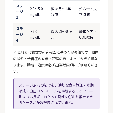
ステ
2.9〜5.0
数ヶ月〜1年
処方食・皮
ージ
mg/dL
程度
下点滴
3
ステ
> 5.0
数週間〜数ヶ
緩和ケア・
ージ
mg/dL
月
QOL維持
4
※ これらは複数の研究報告に基づく参考値です。個体
の状態・合併症の有無・管理の質によって大きく異な
ります。診断・治療は必ず担当獣医師にご相談くださ
い。
ステージ2〜3の猫でも、適切な食事管理・定期
補液・血圧コントロールを継続することで、平
均よりも長期にわたって良好なQOLを維持でき
るケースが多数報告されています。