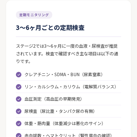
定期モニタリング
3〜6ヶ月ごとの定期検査
ステージ2では3〜6ヶ月に一度の血液・尿検査が推奨
されています。検査で確認すべき主な項目は以下の通
りです。
クレアチニン・SDMA・BUN（尿素窒素）
リン・カルシウム・カリウム（電解質バランス）
血圧測定（高血圧の早期発見）
尿検査（尿比重・タンパク尿の有無）
体重・筋肉量（体重減少は悪化のサイン）
赤血球数・ヘマトクリット（腎性貧血の確認）