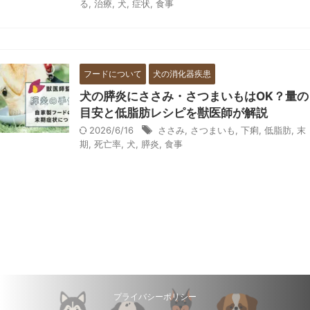
る
,
治療
,
犬
,
症状
,
食事
フードについて
犬の消化器疾患
犬の膵炎にささみ・さつまいもはOK？量の
目安と低脂肪レシピを獣医師が解説
2026/6/16
ささみ
,
さつまいも
,
下痢
,
低脂肪
,
末
期
,
死亡率
,
犬
,
膵炎
,
食事
プライバシーポリシー