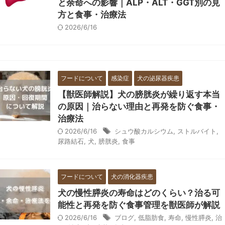
と余命への影響｜ALP・ALT・GGT別の見
方と食事・治療法
2026/6/16
フードについて
感染症
犬の泌尿器疾患
【獣医師解説】犬の膀胱炎が繰り返す本当
の原因｜治らない理由と再発を防ぐ食事・
治療法
2026/6/16
シュウ酸カルシウム
,
ストルバイト
,
尿路結石
,
犬
,
膀胱炎
,
食事
フードについて
犬の消化器疾患
犬の慢性膵炎の寿命はどのくらい？治る可
能性と再発を防ぐ食事管理を獣医師が解説
2026/6/16
ブログ
,
低脂肪食
,
寿命
,
慢性膵炎
,
治