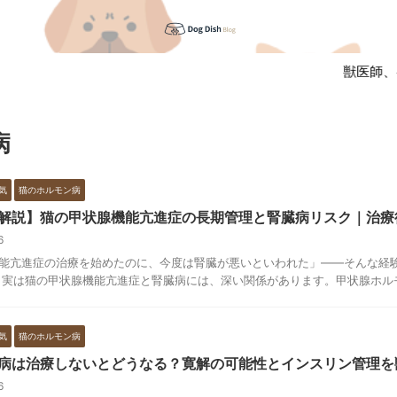
獣医師、ペ
病
気
猫のホルモン病
解説】猫の甲状腺機能亢進症の長期管理と腎臓病リスク｜治療
16
能亢進症の治療を始めたのに、今度は腎臓が悪いといわれた」——そんな経
 実は猫の甲状腺機能亢進症と腎臓病には、深い関係があります。甲状腺ホルモン
気
猫のホルモン病
病は治療しないとどうなる？寛解の可能性とインスリン管理を
16