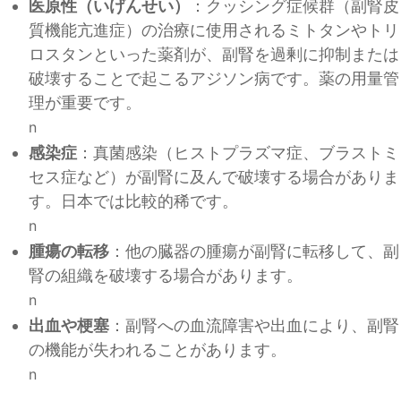
医原性（いげんせい）
：クッシング症候群（副腎皮
質機能亢進症）の治療に使用されるミトタンやトリ
ロスタンといった薬剤が、副腎を過剰に抑制または
破壊することで起こるアジソン病です。薬の用量管
理が重要です。
n
感染症
：真菌感染（ヒストプラズマ症、ブラストミ
セス症など）が副腎に及んで破壊する場合がありま
す。日本では比較的稀です。
n
腫瘍の転移
：他の臓器の腫瘍が副腎に転移して、副
腎の組織を破壊する場合があります。
n
出血や梗塞
：副腎への血流障害や出血により、副腎
の機能が失われることがあります。
n