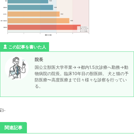
この記事を書いた人
院長
国公立獣医大学卒業→→都内1.5次診療へ勤務→動
物病院の院長。臨床10年目の獣医師。 犬と猫の予
防医療〜高度医療まで日々様々な診察を行ってい
る。
-
関連記事