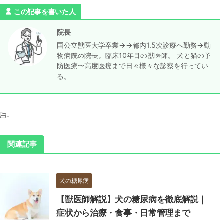
この記事を書いた人
院長
国公立獣医大学卒業→→都内1.5次診療へ勤務→動
物病院の院長。臨床10年目の獣医師。 犬と猫の予
防医療〜高度医療まで日々様々な診察を行ってい
る。
-
関連記事
犬の糖尿病
【獣医師解説】犬の糖尿病を徹底解説｜
症状から治療・食事・日常管理まで