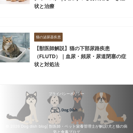
状と治療
猫の泌尿器疾患
【獣医師解説】猫の下部尿路疾患
（FLUTD）｜血尿・頻尿・尿道閉塞の症
状と対処法
プライバシーポリシー
© 2026 Dog dish blog| 獣医師・ペット栄養管理士が解説!犬と猫の病
気と食事ブログ