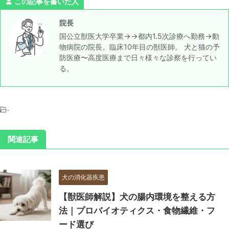
この記事を書いた人
院長
国公立獣医大学卒業→→都内1.5次診療へ勤務→動
物病院の院長。臨床10年目の獣医師。 犬と猫の予
防医療〜高度医療まで日々様々な診察を行ってい
る。
-
関連記事
犬の消化器疾患
【獣医師解説】犬の腸内環境を整える方
法｜プロバイオティクス・食物繊維・フ
ード選び