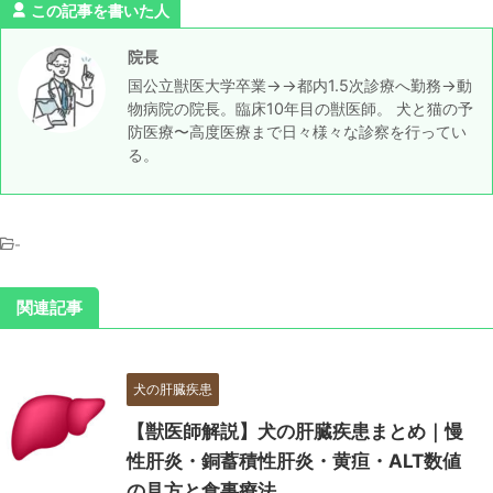
この記事を書いた人
院長
国公立獣医大学卒業→→都内1.5次診療へ勤務→動
物病院の院長。臨床10年目の獣医師。 犬と猫の予
防医療〜高度医療まで日々様々な診察を行ってい
る。
-
関連記事
犬の肝臓疾患
【獣医師解説】犬の肝臓疾患まとめ｜慢
性肝炎・銅蓄積性肝炎・黄疸・ALT数値
の見方と食事療法