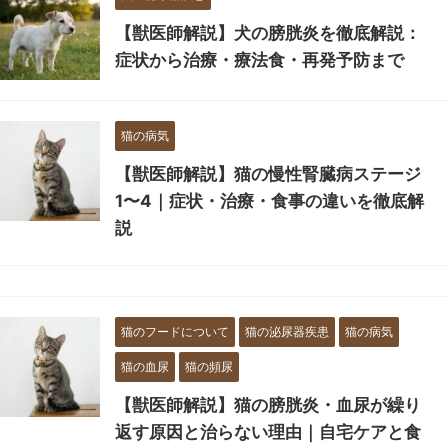
【獣医師解説】犬の膀胱炎を徹底解説：
症状から治療・療法食・再発予防まで
猫の病気
【獣医師解説】猫の慢性腎臓病ステージ
1〜4｜症状・治療・食事の違いを徹底解
説
猫のフードについて
猫の泌尿器疾患
猫の病気
猫の血尿
猫の頻尿
【獣医師解説】猫の膀胱炎・血尿が繰り
返す原因と治らない理由｜自宅ケアと食