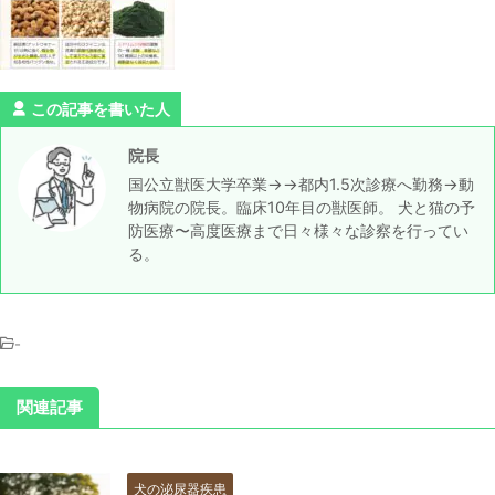
この記事を書いた人
院長
国公立獣医大学卒業→→都内1.5次診療へ勤務→動
物病院の院長。臨床10年目の獣医師。 犬と猫の予
防医療〜高度医療まで日々様々な診察を行ってい
る。
-
関連記事
犬の泌尿器疾患