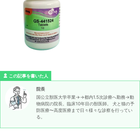
この記事を書いた人
院長
国公立獣医大学卒業→→都内1.5次診療へ勤務→動
物病院の院長。臨床10年目の獣医師。 犬と猫の予
防医療〜高度医療まで日々様々な診察を行ってい
る。