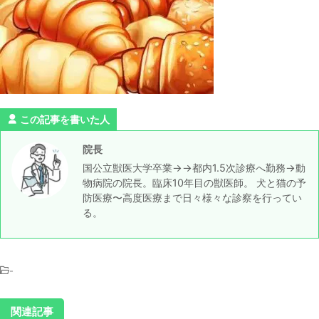
この記事を書いた人
院長
国公立獣医大学卒業→→都内1.5次診療へ勤務→動
物病院の院長。臨床10年目の獣医師。 犬と猫の予
防医療〜高度医療まで日々様々な診察を行ってい
る。
-
関連記事