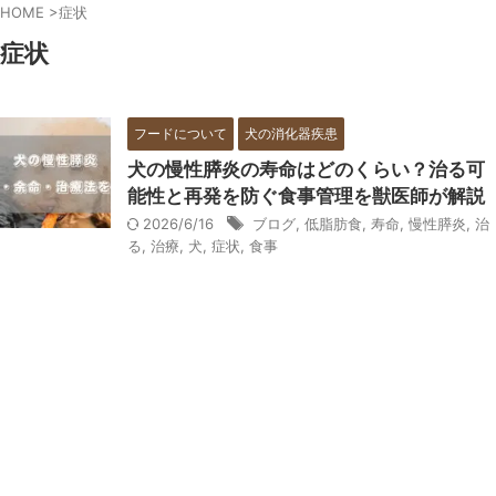
HOME
>
症状
症状
フードについて
犬の消化器疾患
犬の慢性膵炎の寿命はどのくらい？治る可
能性と再発を防ぐ食事管理を獣医師が解説
2026/6/16
ブログ
,
低脂肪食
,
寿命
,
慢性膵炎
,
治
る
,
治療
,
犬
,
症状
,
食事