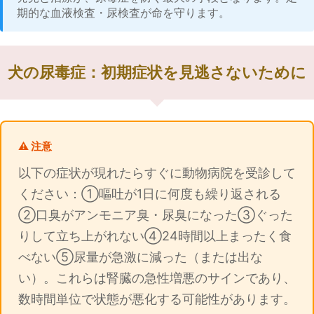
期的な血液検査・尿検査が命を守ります。
犬の尿毒症：初期症状を見逃さないために
⚠️ 注意
以下の症状が現れたらすぐに動物病院を受診して
ください：①嘔吐が1日に何度も繰り返される
②口臭がアンモニア臭・尿臭になった③ぐった
りして立ち上がれない④24時間以上まったく食
べない⑤尿量が急激に減った（または出な
い）。これらは腎臓の急性増悪のサインであり、
数時間単位で状態が悪化する可能性があります。