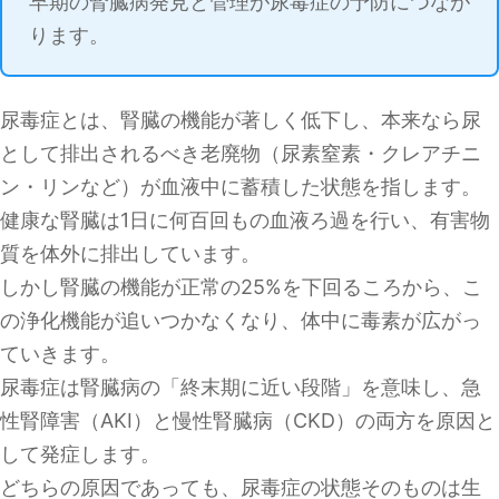
早期の腎臓病発見と管理が尿毒症の予防につなが
ります。
尿毒症とは、腎臓の機能が著しく低下し、本来なら尿
として排出されるべき老廃物（尿素窒素・クレアチニ
ン・リンなど）が血液中に蓄積した状態を指します。
健康な腎臓は1日に何百回もの血液ろ過を行い、有害物
質を体外に排出しています。
しかし腎臓の機能が正常の25%を下回るころから、こ
の浄化機能が追いつかなくなり、体中に毒素が広がっ
ていきます。
尿毒症は腎臓病の「終末期に近い段階」を意味し、急
性腎障害（AKI）と慢性腎臓病（CKD）の両方を原因と
して発症します。
どちらの原因であっても、尿毒症の状態そのものは生