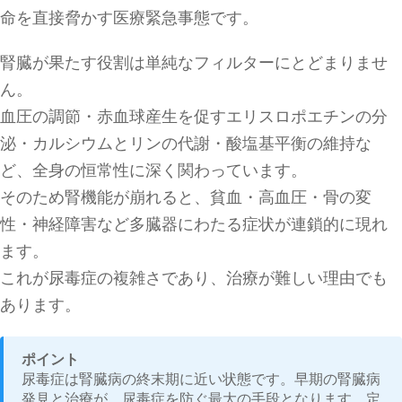
命を直接脅かす医療緊急事態です。
腎臓が果たす役割は単純なフィルターにとどまりませ
ん。
血圧の調節・赤血球産生を促すエリスロポエチンの分
泌・カルシウムとリンの代謝・酸塩基平衡の維持な
ど、全身の恒常性に深く関わっています。
そのため腎機能が崩れると、貧血・高血圧・骨の変
性・神経障害など多臓器にわたる症状が連鎖的に現れ
ます。
これが尿毒症の複雑さであり、治療が難しい理由でも
あります。
ポイント
尿毒症は腎臓病の終末期に近い状態です。早期の腎臓病
発見と治療が、尿毒症を防ぐ最大の手段となります。定