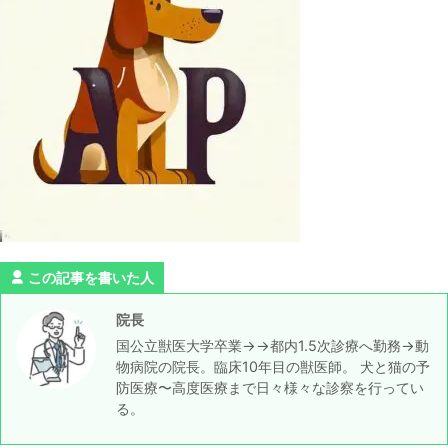
この記事を書いた人
院長
国公立獣医大学卒業→→都内1.5次診療へ勤務→動
物病院の院長。臨床10年目の獣医師。 犬と猫の予
防医療〜高度医療まで日々様々な診察を行ってい
る。