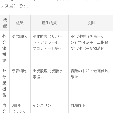
ンス島）です。
機
組織
産生物質
役割
能
外
腺房細胞
消化酵素（リパー
不活性型（チモーゲ
分
ゼ・アミラーゼ・
ン）で分泌→十二指腸
泌
プロテアーゼ等）
で活性化→食物消化
機
能
外
導管細胞
重炭酸塩（炭酸水
胃酸の中和・最適pHの
分
素塩）
維持
泌
機
能
内
β細胞
インスリン
血糖降下
分
（ランゲ