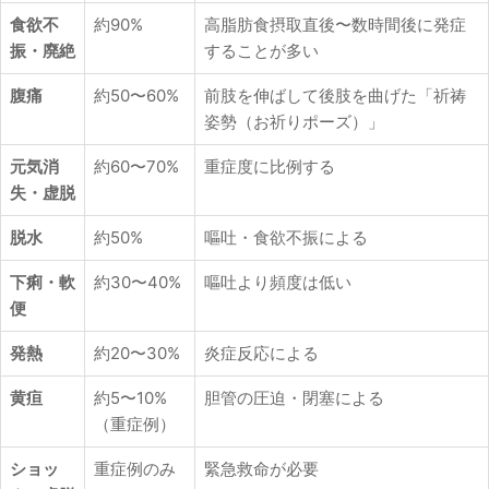
食欲不
約90%
高脂肪食摂取直後〜数時間後に発症
振・廃絶
することが多い
腹痛
約50〜60%
前肢を伸ばして後肢を曲げた「祈祷
姿勢（お祈りポーズ）」
元気消
約60〜70%
重症度に比例する
失・虚脱
脱水
約50%
嘔吐・食欲不振による
下痢・軟
約30〜40%
嘔吐より頻度は低い
便
発熱
約20〜30%
炎症反応による
黄疸
約5〜10%
胆管の圧迫・閉塞による
（重症例）
ショッ
重症例のみ
緊急救命が必要