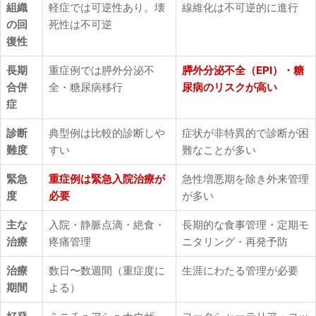
組織
軽症では可逆性あり。壊
線維化は不可逆的に進行
の回
死性は不可逆
復性
長期
重症例では膵外分泌不
膵外分泌不全（EPI）・糖
合併
全・糖尿病移行
尿病のリスクが高い
症
診断
典型例は比較的診断しや
症状が非特異的で診断が困
難度
すい
難なことが多い
緊急
重症例は緊急入院治療が
急性増悪期を除き外来管理
度
必要
が多い
主な
入院・静脈点滴・絶食・
長期的な食事管理・定期モ
治療
疼痛管理
ニタリング・再発予防
治療
数日〜数週間（重症度に
生涯にわたる管理が必要
期間
よる）