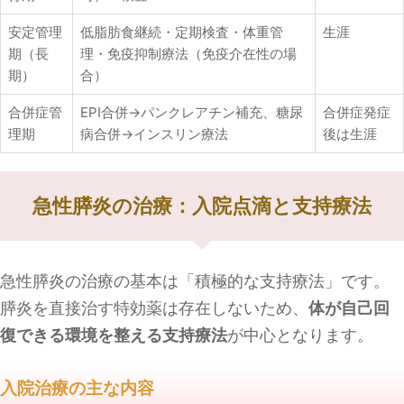
安定管理
低脂肪食継続・定期検査・体重管
生涯
期（長
理・免疫抑制療法（免疫介在性の場
期）
合）
合併症管
EPI合併→パンクレアチン補充、糖尿
合併症発症
理期
病合併→インスリン療法
後は生涯
急性膵炎の治療：入院点滴と支持療法
急性膵炎の治療の基本は「積極的な支持療法」です。
膵炎を直接治す特効薬は存在しないため、
体が自己回
復できる環境を整える支持療法
が中心となります。
入院治療の主な内容