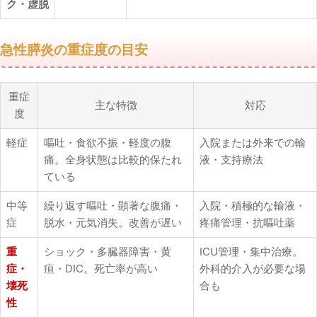
ク・虚脱
急性膵炎の重症度の目安
重症
主な特徴
対応
度
軽症
嘔吐・食欲不振・軽度の腹
入院または外来での輸
痛。全身状態は比較的保たれ
液・支持療法
ている
中等
繰り返す嘔吐・顕著な腹痛・
入院・積極的な輸液・
症
脱水・元気消失。改善が遅い
疼痛管理・抗嘔吐薬
重
ショック・多臓器障害・黄
ICU管理・集中治療。
症・
疸・DIC。死亡率が高い
外科的介入が必要な場
壊死
合も
性