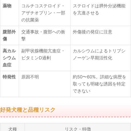
薬物
コルチコステロイド・
ステロイドは膵外分泌機能
アザチオプリン・一部
を亢進させる
の抗菌薬
腹部外
交通事故・腹部への衝
外傷後の発症に注意
傷
撃
高カル
副甲状腺機能亢進症・
カルシウムによるトリプシ
シウム
ビタミンD過剰
ノーゲン早期活性化
血症
特発性
原因不明
約50〜60%。詳細な病歴を
取っても明確な誘因を特定
できない
好発犬種と品種リスク
犬種
リスク・特徴