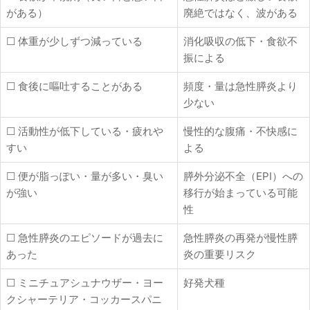
がある）
廃絶ではなく、波がある
☐ 体重が少しずつ減っている
消化吸収の低下・食欲不
振による
☐ 食後に嘔吐することがある
頻度・量は急性膵炎より
少ない
☐ 活動性が低下している・疲れや
慢性的な腹痛・不快感に
すい
よる
☐ 便が脂っぽい・量が多い・臭い
膵外分泌不全（EPI）への
が強い
移行が始まっている可能
性
☐ 急性膵炎のエピソードが過去に
急性膵炎の再発が慢性膵
あった
炎の重要リスク
☐ ミニチュアシュナウザー・ヨー
好発犬種
クシャーテリア・コッカースパニ