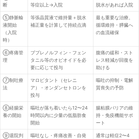
断
等症以上→入院
脱水があれば入院
⑤静脈輸
等張晶質液で維持量＋脱水
最も重要な治療。
液開始
補正量を計算して持続点滴
循環維持・膵臓へ
（入院
の血流確保
時）
⑥疼痛管
ブプレノルフィン・フェン
腹痛の緩和・スト
理
タニル等のオピオイドを必
レス軽減が回復を
要に応じて投与
助ける
⑦制吐療
マロピタント（セレニ
嘔吐の抑制・電解
法
ア）・オンダンセトロンを
質喪失の予防
投与
⑧経腸栄
嘔吐が落ち着いたら12〜24
腸粘膜バリアの維
養の開始
時間以内に少量の低脂肪食
持・免疫機能サポ
開始
ート
⑨退院判
嘔吐なし・疼痛改善・自発
通常は軽症2〜4