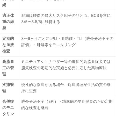
続
適正体
肥満は膵炎の最大リスク因子のひとつ。BCSを常に
重の維
3/5〜3.5/5に維持する
持
定期的
3〜6ヶ月ごとにcPLI・血糖値・TLI（膵外分泌不全の
な血液
評価）・肝酵素をモニタリング
検査
高脂血
ミニチュアシュナウザー等の遺伝的高脂血症犬では
症の管
脂質検査の定期的な実施と必要に応じた薬物療法
理
疼痛管
慢性的な腹痛がある場合、疼痛管理が生活の質の維
理
持に重要
合併症
膵外分泌不全（EPI）・糖尿病の早期発見のため定期
のモニ
的な検査を継続
タリン