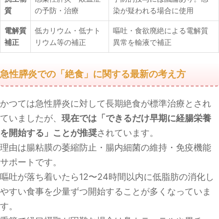
質
の予防・治療
染が疑われる場合に使用
電解質
低カリウム・低ナト
嘔吐・食欲廃絶による電解質
補正
リウム等の補正
異常を輸液で補正
急性膵炎での「絶食」に関する最新の考え方
かつては急性膵炎に対して長期絶食が標準治療とされ
ていましたが、
現在では「できるだけ早期に経腸栄養
を開始する」ことが推奨
されています。
理由は腸粘膜の萎縮防止・腸内細菌の維持・免疫機能
サポートです。
嘔吐が落ち着いたら12〜24時間以内に低脂肪の消化し
やすい食事を少量ずつ開始することが多くなっていま
す。