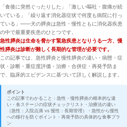
「食後に突然ぐったりした」「激しい嘔吐・腹痛が続
いている」「繰り返す消化器症状で何度も病院に行っ
ている」——犬の膵炎は急性・慢性ともに消化器疾患
の中で最重要疾患のひとつです。
急性膵炎は生命を脅かす緊急疾患となりうる一方、慢
性膵炎は診断が難しく長期的な管理が必要です。
この記事では、急性膵炎と慢性膵炎の違い・病態・症
状・診断・重症度評価・治療・合併症・再発予防ま
で、臨床的エビデンスに基づいて詳しく解説します。
ポイント
この記事でわかること：急性・慢性膵炎の根本的な違
い・各ステージの症状チェックリスト・治療法の違い
（急性：入院点滴 vs 慢性：長期管理）・急性から慢性
への移行を防ぐポイント・再発予防の具体的な食事プラ
ン