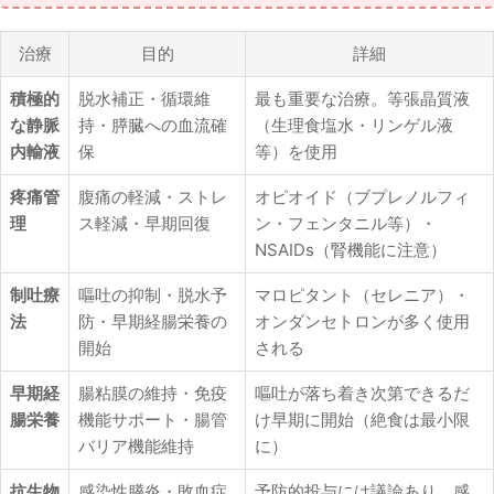
治療
目的
詳細
積極的
脱水補正・循環維
最も重要な治療。等張晶質液
な静脈
持・膵臓への血流確
（生理食塩水・リンゲル液
内輸液
保
等）を使用
疼痛管
腹痛の軽減・ストレ
オピオイド（ブプレノルフィ
理
ス軽減・早期回復
ン・フェンタニル等）・
NSAIDs（腎機能に注意）
制吐療
嘔吐の抑制・脱水予
マロピタント（セレニア）・
法
防・早期経腸栄養の
オンダンセトロンが多く使用
開始
される
早期経
腸粘膜の維持・免疫
嘔吐が落ち着き次第できるだ
腸栄養
機能サポート・腸管
け早期に開始（絶食は最小限
バリア機能維持
に）
抗生物
感染性膵炎・敗血症
予防的投与には議論あり。感