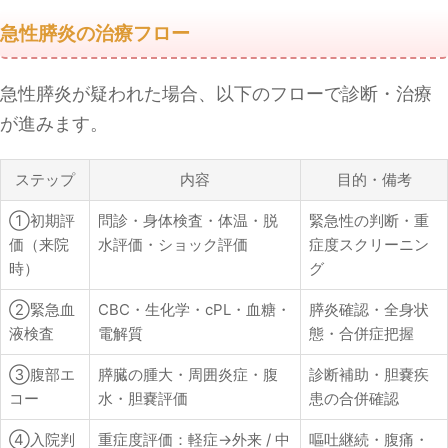
急性膵炎の治療フロー
急性膵炎が疑われた場合、以下のフローで診断・治療
が進みます。
ステップ
内容
目的・備考
①初期評
問診・身体検査・体温・脱
緊急性の判断・重
価（来院
水評価・ショック評価
症度スクリーニン
時）
グ
②緊急血
CBC・生化学・cPL・血糖・
膵炎確認・全身状
液検査
電解質
態・合併症把握
③腹部エ
膵臓の腫大・周囲炎症・腹
診断補助・胆嚢疾
コー
水・胆嚢評価
患の合併確認
④入院判
重症度評価：軽症→外来 / 中
嘔吐継続・腹痛・