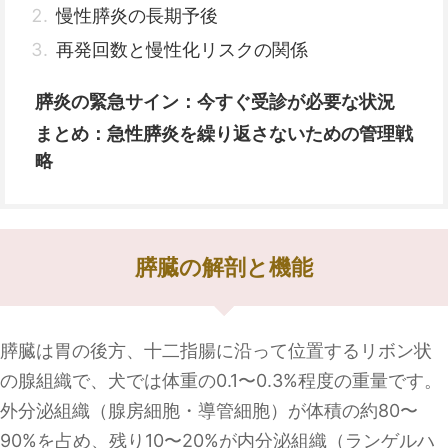
慢性膵炎の長期予後
再発回数と慢性化リスクの関係
膵炎の緊急サイン：今すぐ受診が必要な状況
まとめ：急性膵炎を繰り返さないための管理戦
略
膵臓の解剖と機能
膵臓は胃の後方、十二指腸に沿って位置するリボン状
の腺組織で、犬では体重の0.1〜0.3%程度の重量です。
外分泌組織（腺房細胞・導管細胞）が体積の約80〜
90%を占め、残り10〜20%が内分泌組織（ランゲルハ