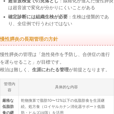
超音波検査での見落とし
：線維化が進んだ慢性膵炎
は超音波で変化が分かりにくいことがある
確定診断には組織生検が必要
：生検は侵襲的であ
り、全症例で行うわけではない
慢性膵炎の長期管理の方針
慢性膵炎の管理は「急性発作を予防し、合併症の進行
を遅らせること」が目標です。
根治は難しく、
生涯にわたる管理
が前提となります。
管理内
具体的な内容
容
厳格な
乾物換算で脂肪10〜12%以下の低脂肪食を生涯継
低脂肪
続。処方食（ロイヤルカナン消化器サポート低脂
食の継
肪・ヒルズi/d等）を活用