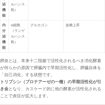
泌
ルハンス
機
島）
能
内
α細胞
グルカゴン
血糖上昇
分
（ランゲ
泌
ルハンス
機
島）
能
膵炎とは、本来十二指腸で活性化されるべき消化酵素
が何らかの原因で膵臓内で早期活性化し、膵臓自体を
「自己消化」する状態です。
トリプシン（プロテアーゼの一種）の早期活性化が引
き金
となり、カスケード的に他の酵素が活性化される
ことで炎症が拡大します。