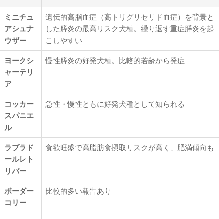
ミニチュ
遺伝的高脂血症（高トリグリセリド血症）を背景と
アシュナ
した膵炎の最高リスク犬種。繰り返す重症膵炎を起
ウザー
こしやすい
ヨークシ
慢性膵炎の好発犬種。比較的若齢から発症
ャーテリ
ア
コッカー
急性・慢性ともに好発犬種として知られる
スパニエ
ル
ラブラド
食欲旺盛で高脂肪食摂取リスクが高く、肥満傾向も
ールレト
リバー
ボーダー
比較的多い報告あり
コリー