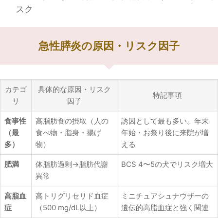
スク
急性膵炎の原因・リスク因子
カテゴ
具体的な原因・リスク
特記事項
リ
因子
食事性
高脂肪食の摂取（人の
誘因として最も多い。年末
（最
食べ物・脂身・揚げ
年始・お祭り後に来院が増
多）
物）
える
肥満
体脂肪過剰→脂肪代謝
BCS 4〜5の犬でリスク増大
異常
高脂血
高トリグリセリド血症
ミニチュアシュナウザーの
症
（500 mg/dL以上）
遺伝的高脂血症と強く関連