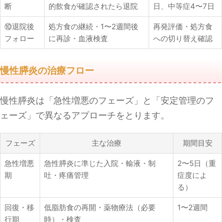
断
的飲食が確認されたら退院
日、中等症4〜7日
⑩退院後
処方食の継続・1〜2週間後
再発評価・処方食
フォロー
に再診・血液検査
への切り替え確認
慢性膵炎の治療フロー
慢性膵炎は「急性増悪のフェーズ」と「安定管理のフ
ェーズ」で異なるアプローチをとります。
フェーズ
主な治療
期間目安
急性増悪
急性膵炎に準じた入院・輸液・制
2〜5日（重
期
吐・疼痛管理
症度によ
る）
回復・移
低脂肪食の再開・薬物療法（必要
1〜2週間
行期
時）・検査