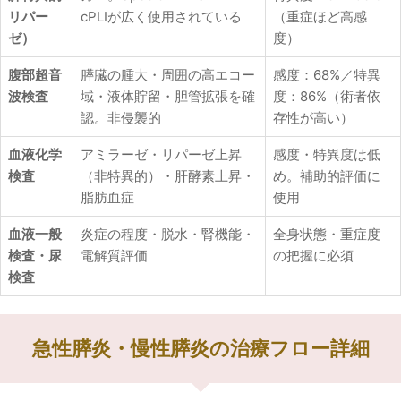
リパー
cPLIが広く使用されている
（重症ほど高感
ゼ）
度）
腹部超音
膵臓の腫大・周囲の高エコー
感度：68%／特異
波検査
域・液体貯留・胆管拡張を確
度：86%（術者依
認。非侵襲的
存性が高い）
血液化学
アミラーゼ・リパーゼ上昇
感度・特異度は低
検査
（非特異的）・肝酵素上昇・
め。補助的評価に
脂肪血症
使用
血液一般
炎症の程度・脱水・腎機能・
全身状態・重症度
検査・尿
電解質評価
の把握に必須
検査
急性膵炎・慢性膵炎の治療フロー詳細