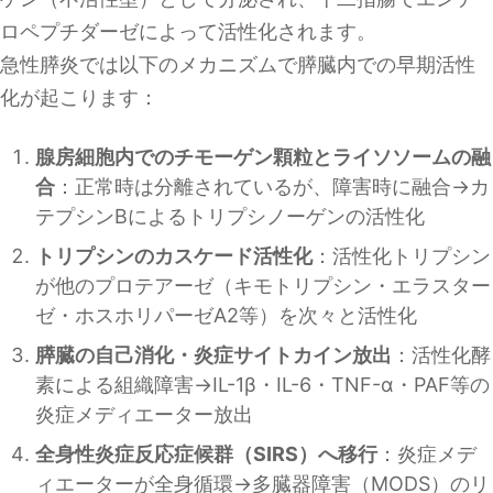
ロペプチダーゼによって活性化されます。
急性膵炎では以下のメカニズムで膵臓内での早期活性
化が起こります：
腺房細胞内でのチモーゲン顆粒とライソソームの融
合
：正常時は分離されているが、障害時に融合→カ
テプシンBによるトリプシノーゲンの活性化
トリプシンのカスケード活性化
：活性化トリプシン
が他のプロテアーゼ（キモトリプシン・エラスター
ゼ・ホスホリパーゼA2等）を次々と活性化
膵臓の自己消化・炎症サイトカイン放出
：活性化酵
素による組織障害→IL-1β・IL-6・TNF-α・PAF等の
炎症メディエーター放出
全身性炎症反応症候群（SIRS）へ移行
：炎症メデ
ィエーターが全身循環→多臓器障害（MODS）のリ