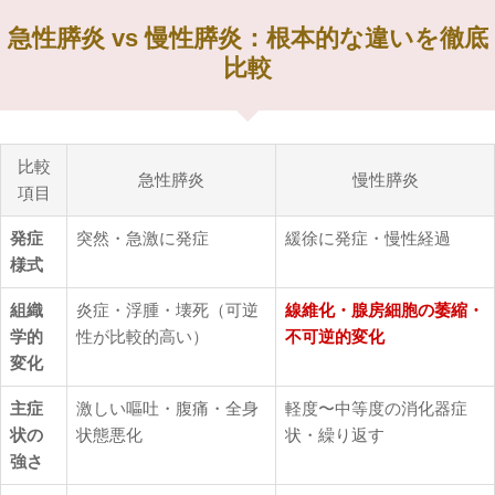
急性膵炎 vs 慢性膵炎：根本的な違いを徹底
比較
比較
急性膵炎
慢性膵炎
項目
発症
突然・急激に発症
緩徐に発症・慢性経過
様式
組織
炎症・浮腫・壊死（可逆
線維化・腺房細胞の萎縮・
学的
性が比較的高い）
不可逆的変化
変化
主症
激しい嘔吐・腹痛・全身
軽度〜中等度の消化器症
状の
状態悪化
状・繰り返す
強さ