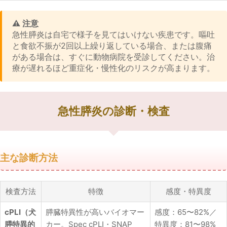
⚠️ 注意
急性膵炎は自宅で様子を見てはいけない疾患です。嘔吐
と食欲不振が2回以上繰り返している場合、または腹痛
がある場合は、すぐに動物病院を受診してください。治
療が遅れるほど重症化・慢性化のリスクが高まります。
急性膵炎の診断・検査
主な診断方法
検査方法
特徴
感度・特異度
cPLI（犬
膵臓特異性が高いバイオマー
感度：65〜82%／
膵特異的
カー。Spec cPLI・SNAP
特異度：81〜98%