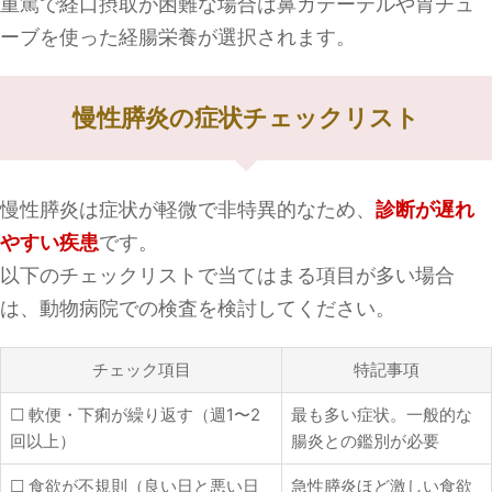
重篤で経口摂取が困難な場合は鼻カテーテルや胃チュ
ーブを使った経腸栄養が選択されます。
慢性膵炎の症状チェックリスト
慢性膵炎は症状が軽微で非特異的なため、
診断が遅れ
やすい疾患
です。
以下のチェックリストで当てはまる項目が多い場合
は、動物病院での検査を検討してください。
チェック項目
特記事項
☐ 軟便・下痢が繰り返す（週1〜2
最も多い症状。一般的な
回以上）
腸炎との鑑別が必要
☐ 食欲が不規則（良い日と悪い日
急性膵炎ほど激しい食欲