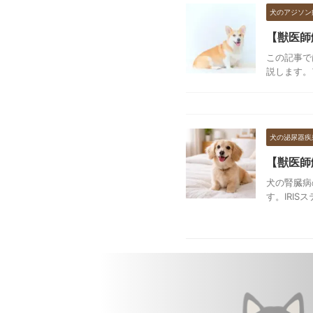
犬のアジソン
【獣医師
この記事で
説します。ア
犬の泌尿器疾
【獣医師
犬の腎臓病
す。IRI