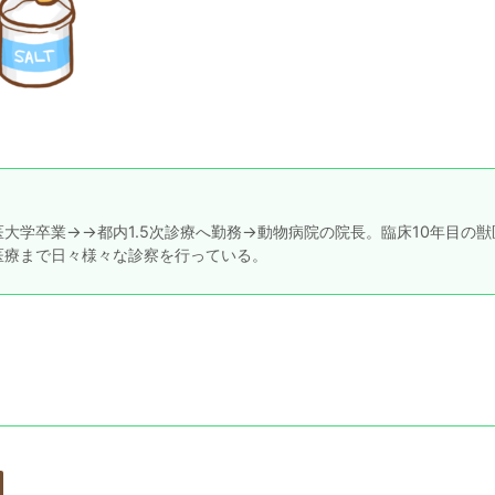
大学卒業→→都内1.5次診療へ勤務→動物病院の院長。臨床10年目の獣
医療まで日々様々な診察を行っている。