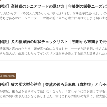
解説】高齢猫のシニアフードの選び方｜年齢別の栄養ニーズと
ぎた頃からフードを変えた方がいいと聞いたけれど、何を基準に選べばいいの
持ちはあるのに、シニアフードの棚の前に立つと途方に暮れてしまう飼い主さん
解説】犬の糖尿病の症状チェックリスト｜初期から末期まで完
糖尿病と言われたとき、頭が真っ白になりました」——そう語る飼い主さん
きた愛犬が、生涯にわたってインスリン注射を必要とする病気と診断されたとき
高齢猫の病気
解説】猫の肥大型心筋症｜突然の後ろ足麻痺（血栓症）と心不
が突然、後ろ足を引きずって動けなくなった」「苦しそうに口を開けて呼吸
る猫の飼い主さんは少なくありません。実はこれらの症状の背景に、肥大型心筋