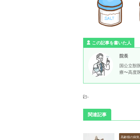
この記事を書いた人
院長
国公立獣医
療〜高度
-
関連記事
高齢猫の病気