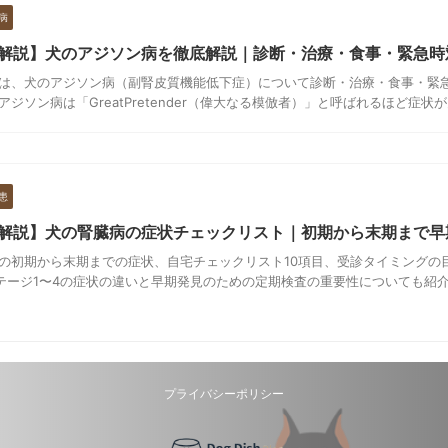
病
解説】犬のアジソン病を徹底解説｜診断・治療・食事・緊急時
は、犬のアジソン病（副腎皮質機能低下症）について診断・治療・食事・緊
ジソン病は「GreatPretender（偉大なる模倣者）」と呼ばれるほど症状が多 
患
解説】犬の腎臓病の症状チェックリスト｜初期から末期まで早
の初期から末期までの症状、自宅チェックリスト10項目、受診タイミングの
Sステージ1〜4の症状の違いと早期発見のための定期検査の重要性についても紹
プライバシーポリシー