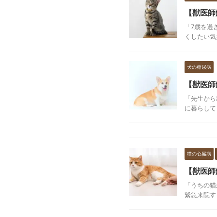
【獣医師
「7歳を過
くしたい気
犬の糖尿病
【獣医師
「先生から
に暮らして
猫の心臓病
【獣医師
「うちの猫
緊急来院す