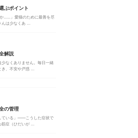
選ぶポイント
か……」愛猫のために最善を尽
は少なくあ ...
全解説
は少なくありません。毎日一緒
、不安や戸惑 ...
全の管理
している」――こうした症状で
症（ひだいが ...