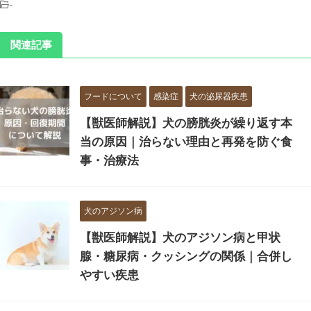
-
関連記事
フードについて
感染症
犬の泌尿器疾患
【獣医師解説】犬の膀胱炎が繰り返す本
当の原因｜治らない理由と再発を防ぐ食
事・治療法
犬のアジソン病
【獣医師解説】犬のアジソン病と甲状
腺・糖尿病・クッシングの関係｜合併し
やすい疾患