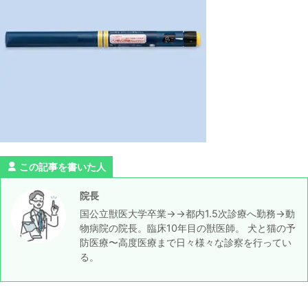
この記事を書いた人
院長
国公立獣医大学卒業→→都内1.5次診療へ勤務→動
物病院の院長。臨床10年目の獣医師。 犬と猫の予
防医療〜高度医療まで日々様々な診察を行ってい
る。