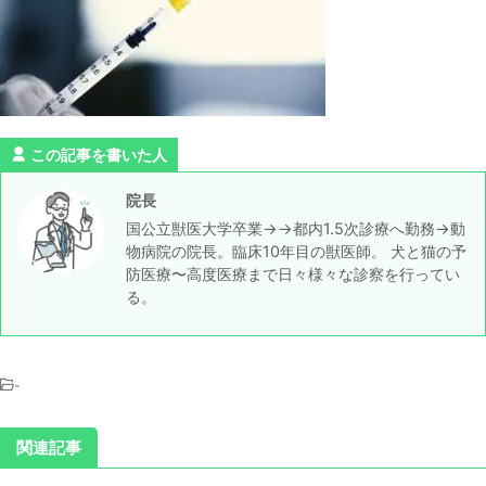
この記事を書いた人
院長
国公立獣医大学卒業→→都内1.5次診療へ勤務→動
物病院の院長。臨床10年目の獣医師。 犬と猫の予
防医療〜高度医療まで日々様々な診察を行ってい
る。
-
関連記事