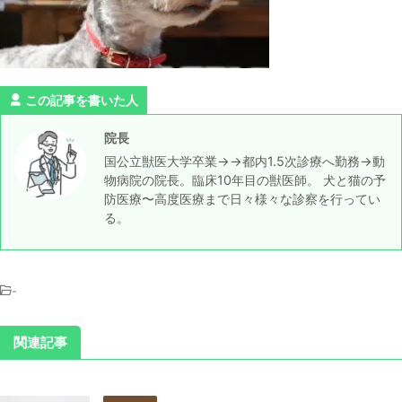
この記事を書いた人
院長
国公立獣医大学卒業→→都内1.5次診療へ勤務→動
物病院の院長。臨床10年目の獣医師。 犬と猫の予
防医療〜高度医療まで日々様々な診察を行ってい
る。
-
関連記事