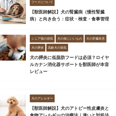
フードについて
【獣医師解説】犬の腎臓病（慢性腎臓
病）と向き合う：症状・検査・食事管理
シニア猫の病気
犬の体にいいもの
犬の肝臓疾患
犬の膵炎
高齢犬の病気
犬の膵炎に低脂肪フードは必須？ロイヤ
ルカナン消化器サポートを獣医師が本音
レビュー
犬のアレルギー
【獣医師解説】犬のアトピー性皮膚炎と
食物アレルギーの治療法｜違いと対処法