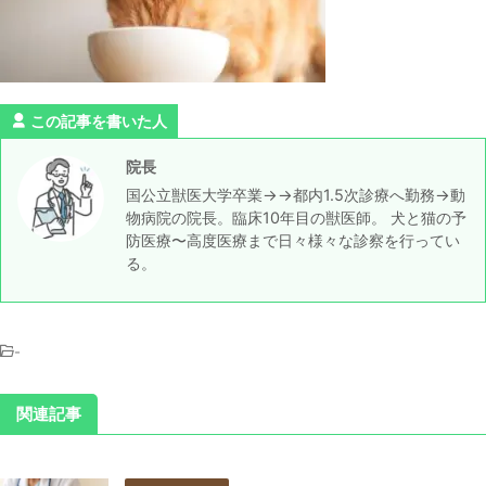
この記事を書いた人
院長
国公立獣医大学卒業→→都内1.5次診療へ勤務→動
物病院の院長。臨床10年目の獣医師。 犬と猫の予
防医療〜高度医療まで日々様々な診察を行ってい
る。
-
関連記事