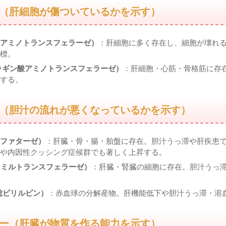
（肝細胞が傷ついているかを示す）
ニンアミノトランスフェラーゼ）
：肝細胞に多く存在し、細胞が壊れ
標。
パラギン酸アミノトランスフェラーゼ）
：肝細胞・心筋・骨格筋に存在
する。
（胆汁の流れが悪くなっているかを示す）
スファターゼ）
：肝臓・骨・腸・胎盤に存在。胆汁うっ滞や肝疾患
や内因性クッシング症候群でも著しく上昇する。
ルタミルトランスフェラーゼ）
：肝臓・腎臓の細胞に存在。胆汁うっ
：総ビリルビン）
：赤血球の分解産物。肝機能低下や胆汁うっ滞・溶
ー（肝臓が物質を作る能力を示す）