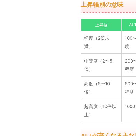
上昇幅別の意味
上昇幅
A
軽度（2倍未
100〜
満）
度
中等度（2〜5
200〜
倍）
程度
高度（5〜10
500〜
倍）
程度
超高度（10倍以
1000
上）
ALTが高くなる主な