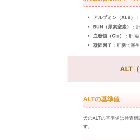
アルブミン（ALB）
：
BUN（尿素窒素）
：
血糖値（Glu）
：肝臓
凝固因子
：肝臓で産生
ALT
ALTの基準値
犬のALTの基準値は検査
す。