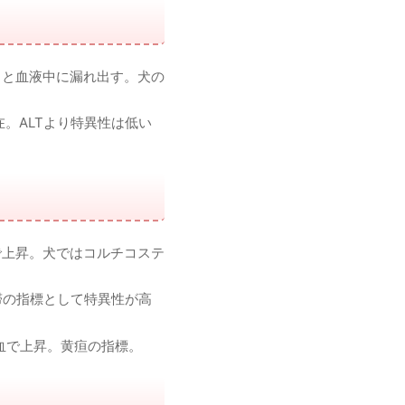
ると血液中に漏れ出す。犬の
。ALTより特異性は低い
で上昇。犬ではコルチコステ
滞の指標として特異性が高
血で上昇。黄疸の指標。