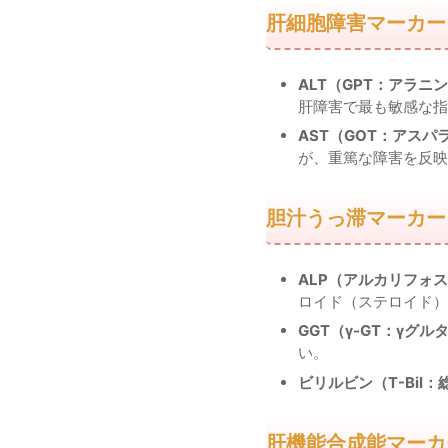
肝細胞障害マーカー
ALT（GPT：アラ
肝障害で最も敏感な指
AST（GOT：アス
が、重篤な障害を反映
胆汁うっ滞マーカー
ALP（アルカリフォ
ロイド（ステロイド）
GGT（γ-GT：γグ
い。
ビリルビン（T-Bil
肝機能合成能マーカ