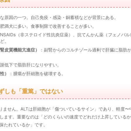
な原因の一つ。自己免疫・感染・銅蓄積などが背景にある。
肥満犬に多い。食事制限で改善することが多い。
NSAIDs（非ステロイド性抗炎症薬）、抗てんかん薬（フェノバ
ど。
腎皮質機能亢進症）
：副腎からのコルチゾール過剰で肝臓に脂肪が蓄
謝低下で脂肪肝になりやすい。
性）
：腫瘍が肝細胞を破壊する。
必ずしも「重篤」ではない
ありません。ALTは肝細胞が「傷ついているサイン」であり、軽度
します。重要なのは「どのくらいの速度でどれだけ上昇しているか
保たれているか」です。