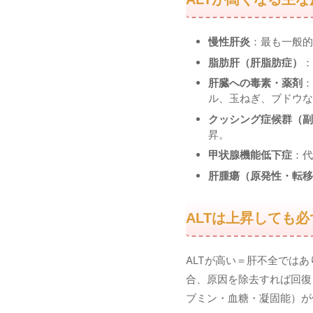
慢性肝炎
：最も一般的
脂肪肝（肝脂肪症）
：
肝臓への毒素・薬剤
：
ル、玉ねぎ、ブドウな
クッシング症候群（副
昇。
甲状腺機能低下症
：代
肝腫瘍（原発性・転移
ALTは上昇しても
ALTが高い＝肝不全では
合、原因を除去すれば回復
ブミン・血糖・凝固能）が