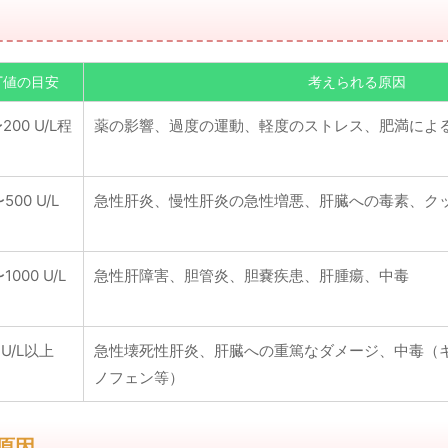
LT値の目安
考えられる原因
200 U/L程
薬の影響、過度の運動、軽度のストレス、肥満によ
500 U/L
急性肝炎、慢性肝炎の急性増悪、肝臓への毒素、ク
1000 U/L
急性肝障害、胆管炎、胆嚢疾患、肝腫瘍、中毒
 U/L以上
急性壊死性肝炎、肝臓への重篤なダメージ、中毒（
ノフェン等）
原因