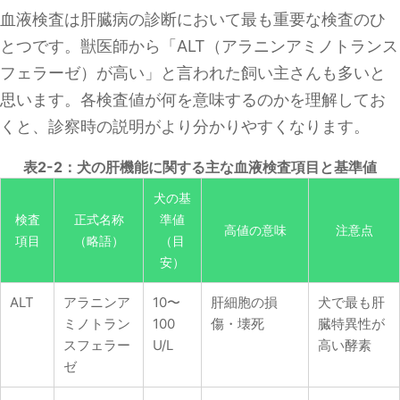
血液検査は肝臓病の診断において最も重要な検査のひ
とつです。獣医師から「ALT（アラニンアミノトランス
フェラーゼ）が高い」と言われた飼い主さんも多いと
思います。各検査値が何を意味するのかを理解してお
くと、診察時の説明がより分かりやすくなります。
表2-2：犬の肝機能に関する主な血液検査項目と基準値
犬の基
検査
正式名称
準値
高値の意味
注意点
項目
（略語）
（目
安）
ALT
アラニンア
10〜
肝細胞の損
犬で最も肝
ミノトラン
100
傷・壊死
臓特異性が
スフェラー
U/L
高い酵素
ゼ