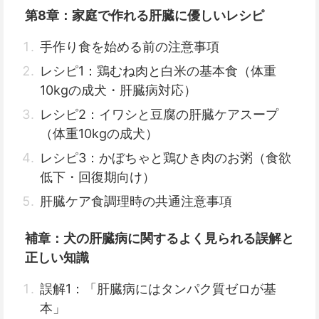
第8章：家庭で作れる肝臓に優しいレシピ
手作り食を始める前の注意事項
レシピ1：鶏むね肉と白米の基本食（体重
10kgの成犬・肝臓病対応）
レシピ2：イワシと豆腐の肝臓ケアスープ
（体重10kgの成犬）
レシピ3：かぼちゃと鶏ひき肉のお粥（食欲
低下・回復期向け）
肝臓ケア食調理時の共通注意事項
補章：犬の肝臓病に関するよく見られる誤解と
正しい知識
誤解1：「肝臓病にはタンパク質ゼロが基
本」