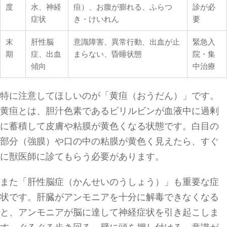
度
水、神経
疸）、お腹が膨れる、ふらつ
診が必
症状
き・けいれん
要
末
肝性脳
意識障害、異常行動、出血が止
緊急入
期
症、出血
まらない、昏睡状態
院・集
傾向
中治療
特に注意してほしいのが「黄疸（おうだん）」です。
黄疸とは、胆汁色素であるビリルビンが血液中に過剰
に蓄積して皮膚や粘膜が黄色くなる状態です。白目の
部分（強膜）や口の中の粘膜が黄色く見えたら、すぐ
に獣医師に診てもらう必要があります。
また「肝性脳症（かんせいのうしょう）」も重要な症
状です。肝臓がアンモニアを十分に解毒できなくなる
と、アンモニアが脳に達して神経症状を引き起こしま