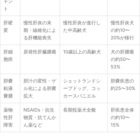
ャン
ト
肝硬
慢性肝炎の末
慢性肝炎が進行し
慢性肝炎犬
変
期・線維化によ
た中高齢犬
の約10〜
る肝機能喪失
20%が移行
肝細
原発性肝臓腫瘍
10歳以上の高齢犬
犬の肝腫瘍
胞癌
の約50〜
53%
胆嚢
胆汁の変性・ゲ
シェットランドシ
胆嚢疾患の
粘液
ル化による胆嚢
ープドッグ、コッ
約25〜30%
嚢腫
拡大
カースパニエル
薬物
NSAIDs・抗生
長期投薬犬全般
肝疾患全体
性肝
物質・抗てんか
の約10〜
障害
ん薬など
15%