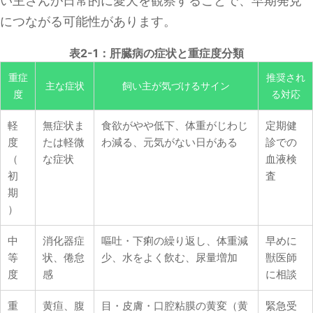
い主さんが日常的に愛犬を観察することで、早期発見
につながる可能性があります。
表2-1：肝臓病の症状と重症度分類
重症
推奨され
主な症状
飼い主が気づけるサイン
度
る対応
軽
無症状ま
食欲がやや低下、体重がじわじ
定期健
度
たは軽微
わ減る、元気がない日がある
診での
（
な症状
血液検
初
査
期
）
中
消化器症
嘔吐・下痢の繰り返し、体重減
早めに
等
状、倦怠
少、水をよく飲む、尿量増加
獣医師
度
感
に相談
重
黄疸、腹
目・皮膚・口腔粘膜の黄変（黄
緊急受