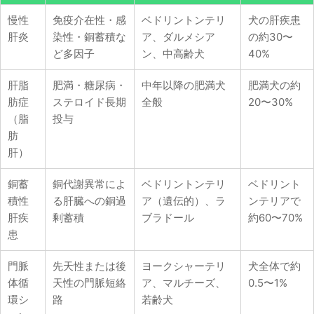
慢性
免疫介在性・感
ベドリントンテリ
犬の肝疾患
肝炎
染性・銅蓄積な
ア、ダルメシア
の約30〜
ど多因子
ン、中高齢犬
40%
肝脂
肥満・糖尿病・
中年以降の肥満犬
肥満犬の約
肪症
ステロイド長期
全般
20〜30%
（脂
投与
肪
肝）
銅蓄
銅代謝異常によ
ベドリントンテリ
ベドリント
積性
る肝臓への銅過
ア（遺伝的）、ラ
ンテリアで
肝疾
剰蓄積
ブラドール
約60〜70%
患
門脈
先天性または後
ヨークシャーテリ
犬全体で約
体循
天性の門脈短絡
ア、マルチーズ、
0.5〜1%
環シ
路
若齢犬