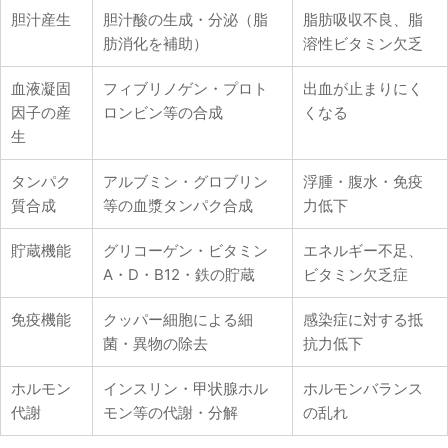
胆汁産生
胆汁酸の生成・分泌（脂
脂肪吸収不良、脂
肪消化を補助）
溶性ビタミン欠乏
血液凝固
フィブリノゲン・プロト
出血が止まりにく
因子の産
ロンビン等の合成
くなる
生
タンパク
アルブミン・グロブリン
浮腫・腹水・免疫
質合成
等の血漿タンパク合成
力低下
貯蔵機能
グリコーゲン・ビタミン
エネルギー不足、
A・D・B12・鉄の貯蔵
ビタミン欠乏症
免疫機能
クッパー細胞による細
感染症に対する抵
菌・異物の除去
抗力低下
ホルモン
インスリン・甲状腺ホル
ホルモンバランス
代謝
モン等の代謝・分解
の乱れ