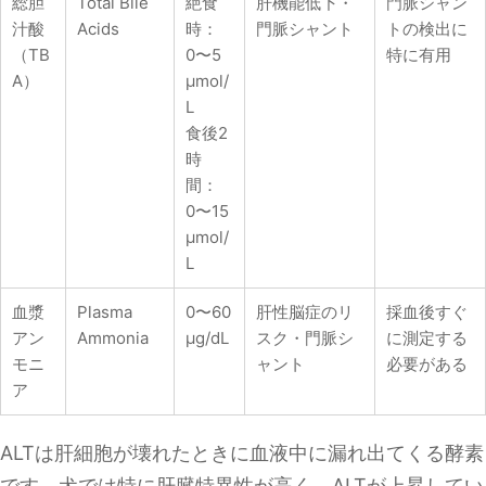
総胆
Total Bile
絶食
肝機能低下・
門脈シャン
汁酸
Acids
時：
門脈シャント
トの検出に
（TB
0〜5
特に有用
A）
μmol/
L
食後2
時
間：
0〜15
μmol/
L
血漿
Plasma
0〜60
肝性脳症のリ
採血後すぐ
アン
Ammonia
μg/dL
スク・門脈シ
に測定する
モニ
ャント
必要がある
ア
ALTは肝細胞が壊れたときに血液中に漏れ出てくる酵素
です。犬では特に肝臓特異性が高く、ALTが上昇してい