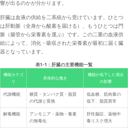
響が出るのかが分かります。
肝臓は血液の供給を二系統から受けています。ひとつ
は肝動脈（全身から酸素を届ける）、もうひとつは門
脈（腸管から栄養素を運ぶ）です。この二重の血液供
給によって、消化・吸収された栄養素が最初に届く臓
器となっています。
表1-1：肝臓の主要機能一覧
機能カテゴ
機能が低下した場合
具体的な働き
リ
の影響
代謝機能
糖質・タンパク質・脂質
低血糖、筋肉量の
の代謝と変換
低下、脂質異常
解毒機能
アンモニア・薬物・毒素
肝性脳症、薬物中
の無毒化
毒リスク増大