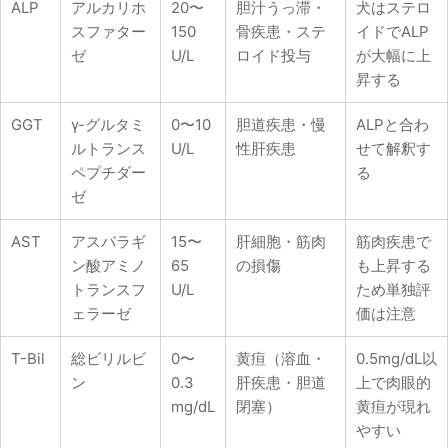
ALP
アルカリホ
20〜
胆汁うっ滞・
犬はステロ
スファター
150
骨疾患・ステ
イドでALP
ゼ
U/L
ロイド投与
が大幅に上
昇する
GGT
γ-グルタミ
0〜10
胆道疾患・慢
ALPと合わ
ルトランス
U/L
性肝疾患
せて解釈す
ペプチダー
る
ゼ
AST
アスパラギ
15〜
肝細胞・筋肉
筋肉疾患で
ン酸アミノ
65
の損傷
も上昇する
トランスフ
U/L
ため単独評
ェラーゼ
価は注意
T-Bil
総ビリルビ
0〜
黄疸（溶血・
0.5mg/dL以
ン
0.3
肝疾患・胆道
上で肉眼的
mg/dL
閉塞）
黄疸が現れ
やすい