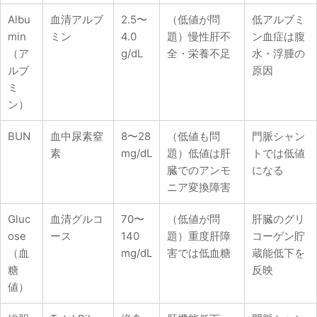
Albu
血清アルブ
2.5〜
（低値が問
低アルブミ
min
ミン
4.0
題）慢性肝不
ン血症は腹
（ア
g/dL
全・栄養不足
水・浮腫の
ルブ
原因
ミ
ン）
BUN
血中尿素窒
8〜28
（低値も問
門脈シャン
素
mg/dL
題）低値は肝
トでは低値
臓でのアンモ
になる
ニア変換障害
Gluc
血清グルコ
70〜
（低値が問
肝臓のグリ
ose
ース
140
題）重度肝障
コーゲン貯
（血
mg/dL
害では低血糖
蔵能低下を
糖
反映
値）