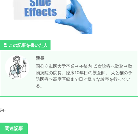
この記事を書いた人
院長
国公立獣医大学卒業→→都内1.5次診療へ勤務→動
物病院の院長。臨床10年目の獣医師。 犬と猫の予
防医療〜高度医療まで日々様々な診察を行ってい
る。
-
関連記事