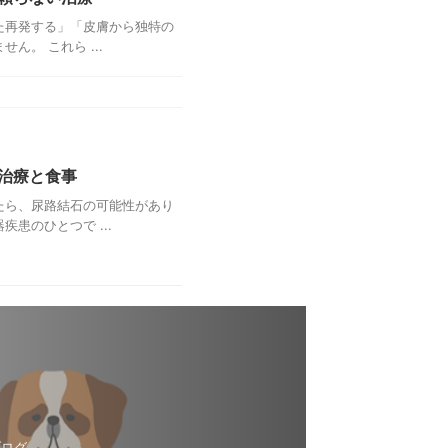
た再発する」「皮膚から独特の
。 これら ...
治療と食事
たら、尿路結石の可能性があり
患のひとつで ...
ブログ