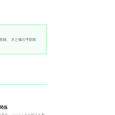
医師。 犬と猫の予防医
関係
り返す」——こんなお悩みを抱