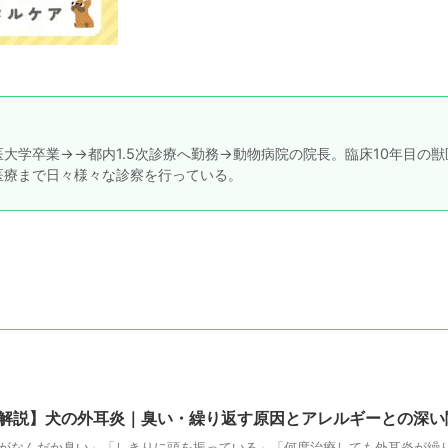
大学卒業→→都内1.5次診療へ勤務→動物病院の院長。臨床10年目の獣
医療まで日々様々な診察を行っている。
解説】犬の外耳炎｜臭い・繰り返す原因とアレルギーとの深い
がなんだか臭い」「しきりに頭を振っている」「何度治療しても外耳炎が繰