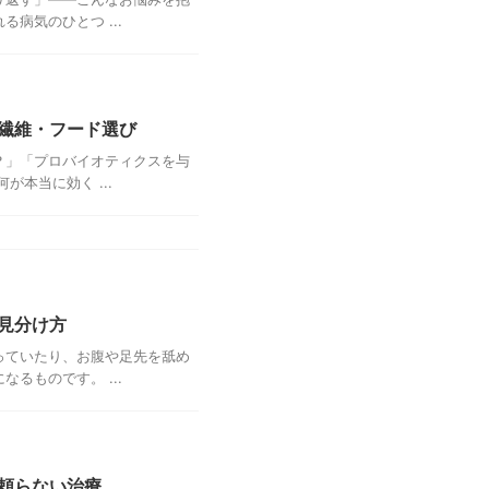
病気のひとつ ...
繊維・フード選び
？」「プロバイオティクスを与
本当に効く ...
見分け方
っていたり、お腹や足先を舐め
るものです。 ...
頼らない治療