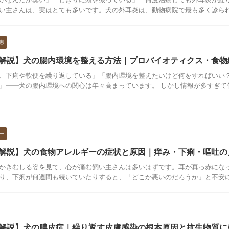
い主さんは、実はとても多いです。犬の外耳炎は、動物病院で最も多く診られる
患
解説】犬の腸内環境を整える方法｜プロバイオティクス・食物
、下痢や軟便を繰り返している」「腸内環境を整えたいけど何をすればいい
」——犬の腸内環境への関心は年々高まっています。 しかし情報が多すぎて何が
ー
解説】犬の食物アレルギーの症状と原因｜痒み・下痢・嘔吐の
かきむしる姿を見て、心が痛む飼い主さんは多いはずです。耳が真っ赤にな
り、下痢が何週間も続いていたりすると、「どこか悪いのだろうか」と不安にな
解説】犬の膿皮症｜繰り返す皮膚感染の根本原因と抗生物質に