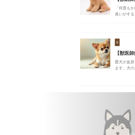
「何度もか
臭いがする
6
【獣医師
愛犬が血尿
ます。犬の
© 