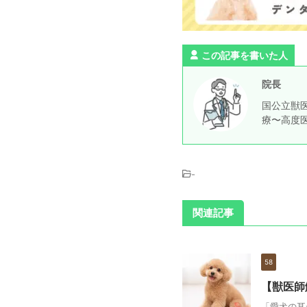
この記事を書いた人
院長
国公立獣医
療〜高度
-
関連記事
58
【獣医師
「愛犬の耳