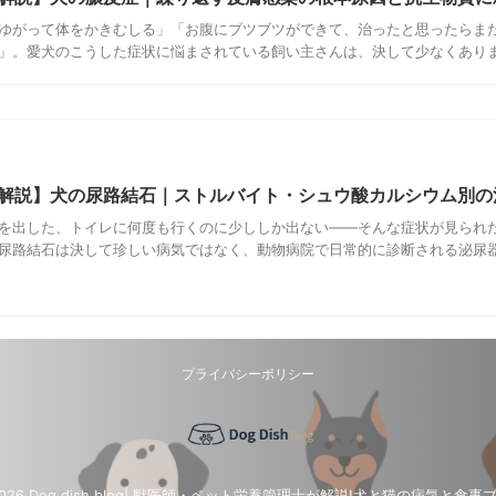
ゆがって体をかきむしる」「お腹にブツブツができて、治ったと思ったらま
」。愛犬のこうした症状に悩まされている飼い主さんは、決して少なくありません
解説】犬の尿路結石｜ストルバイト・シュウ酸カルシウム別の
を出した、トイレに何度も行くのに少ししか出ない――そんな症状が見られ
尿路結石は決して珍しい病気ではなく、動物病院で日常的に診断される泌尿器疾
プライバシーポリシー
2026 Dog dish blog| 獣医師・ペット栄養管理士が解説!犬と猫の病気と食事