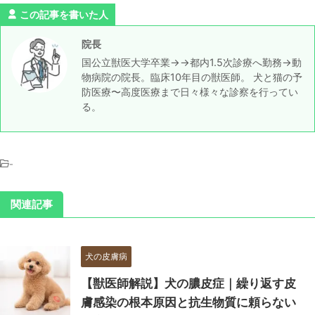
この記事を書いた人
院長
国公立獣医大学卒業→→都内1.5次診療へ勤務→動
物病院の院長。臨床10年目の獣医師。 犬と猫の予
防医療〜高度医療まで日々様々な診察を行ってい
る。
-
関連記事
犬の皮膚病
【獣医師解説】犬の膿皮症｜繰り返す皮
膚感染の根本原因と抗生物質に頼らない