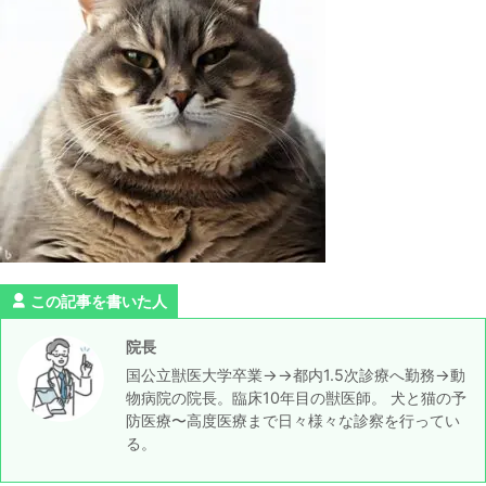
この記事を書いた人
院長
国公立獣医大学卒業→→都内1.5次診療へ勤務→動
物病院の院長。臨床10年目の獣医師。 犬と猫の予
防医療〜高度医療まで日々様々な診察を行ってい
る。