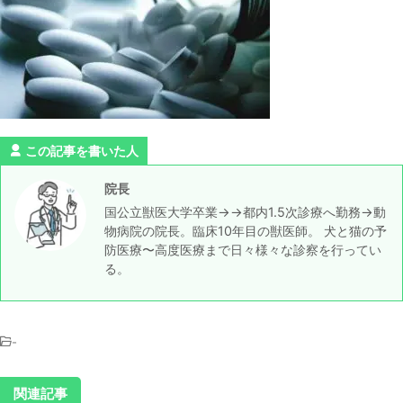
この記事を書いた人
院長
国公立獣医大学卒業→→都内1.5次診療へ勤務→動
物病院の院長。臨床10年目の獣医師。 犬と猫の予
防医療〜高度医療まで日々様々な診察を行ってい
る。
-
関連記事