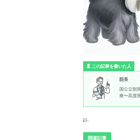
この記事を書いた人
院長
国公立獣医
療〜高度
-
関連記事