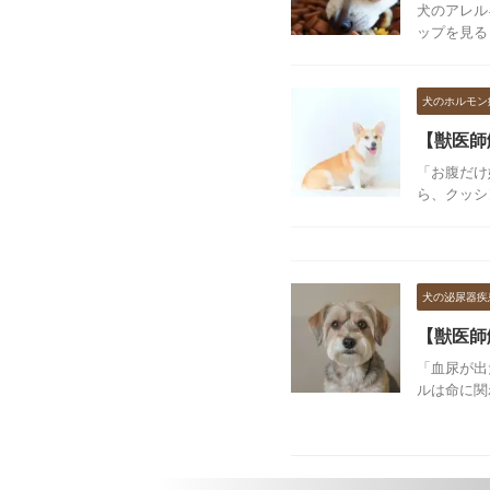
犬のアレル
ップを見る
犬のホルモン
【獣医師
「お腹だけ
ら、クッシ
犬の泌尿器疾
【獣医師
「血尿が出
ルは命に関