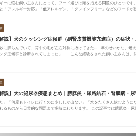
ギーに悩む飼い主さんにとって、フード選びは頭を抱える問題のひとつです
と「アレルギー対応」「低アレルゲン」「グレインフリー」などのフードが数十
病
解説】犬のクッシング症候群（副腎皮質機能亢進症）の症状・
妙に膨らんでいて、背中の毛が左右対称に抜けてきた……年のせいかな、老
ング症候群と診断されてしまった」——こんな経験をされた飼い主さんは、決し
患
解説】犬の泌尿器疾患まとめ｜膀胱炎・尿路結石・腎臓病・尿
た」「何度もトイレに行くのに少ししか出ない」「水をたくさん飲むように
わるものから日常的な問題まで多岐にわたります。 この記事では膀胱炎・尿路結