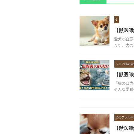
6
【獣医師
愛犬が血尿
ます。犬の
シニア猫の病
【獣医師
「猫の口内
そんな愛猫
犬のアレルギ
【獣医師