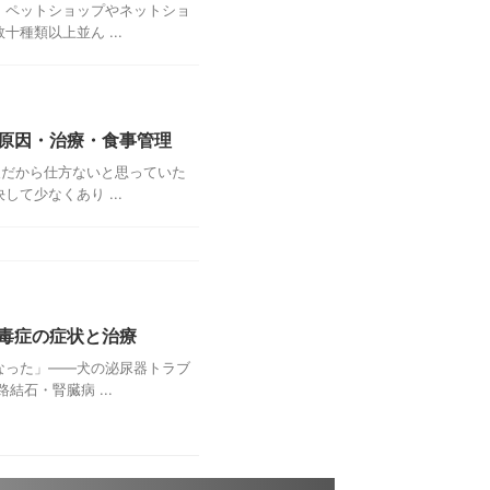
。ペットショップやネットショ
種類以上並ん ...
原因・治療・食事管理
犬だから仕方ないと思っていた
て少なくあり ...
毒症の症状と治療
なった」——犬の泌尿器トラブ
石・腎臓病 ...