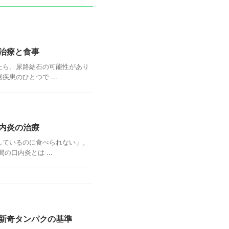
治療と食事
たら、尿路結石の可能性があり
患のひとつで ...
内炎の治療
しているのに食べられない」。
口内炎とは ...
新奇タンパクの基準