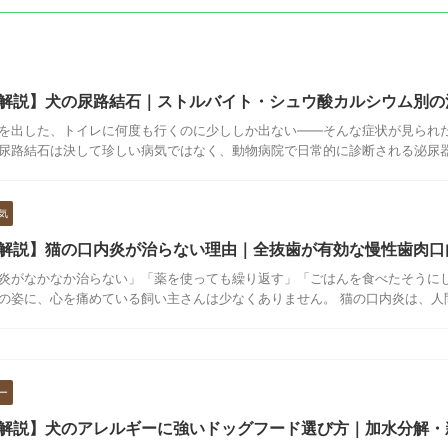
解説】犬の尿路結石｜ストルバイト・シュウ酸カルシウム別の
を出した、トイレに何度も行くのに少ししか出ない――そんな症状が見られ
尿路結石は決して珍しい病気ではなく、動物病院で日常的に診断される泌尿器疾
気
解説】猫の口内炎が治らない理由｜全抜歯が有効な慢性歯肉口
炎がなかなか治らない」「薬を使っても繰り返す」「ごはんを食べたそうに
の姿に、心を痛めている飼い主さんは少なくありません。 猫の口内炎は、人間の
ー
解説】犬のアレルギーに強いドッグフード選び方｜加水分解・