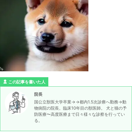
この記事を書いた人
院長
国公立獣医大学卒業→→都内1.5次診療へ勤務→動
物病院の院長。臨床10年目の獣医師。 犬と猫の予
防医療〜高度医療まで日々様々な診察を行ってい
る。