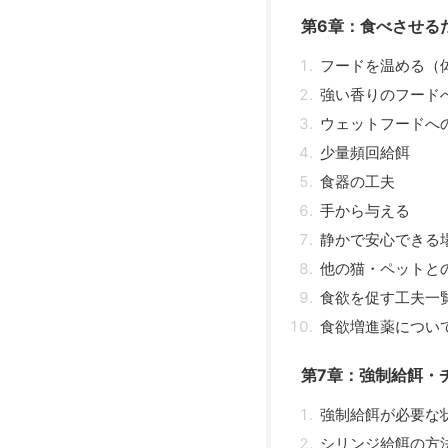
第6章：食べさせる
フードを温める（
強い香りのフード
ウェットフードへ
少量頻回給餌
食器の工夫
手から与える
静かで安心できる
他の猫・ペットと
食欲を促す工夫一
食欲増進薬につい
第7章：強制給餌・
強制給餌が必要な
シリンジ給餌の方