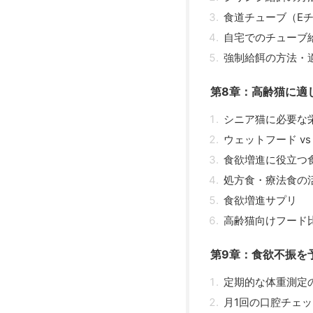
食道チューブ（E
自宅でのチューブ
強制給餌の方法・
第8章：高齢猫に適
シニア猫に必要な
ウェットフード v
食欲増進に役立つ
処方食・療法食の
食欲増進サプリ
高齢猫向けフード
第9章：食欲不振を
定期的な体重測定
月1回の口腔チェッ