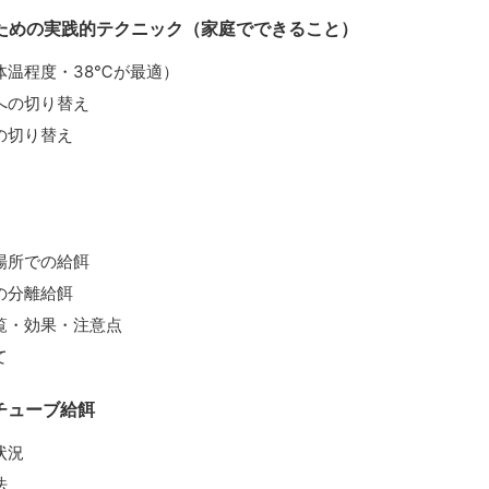
ための実践的テクニック（家庭でできること）
体温程度・38℃が最適）
への切り替え
の切り替え
場所での給餌
の分離給餌
覧・効果・注意点
て
チューブ給餌
状況
法