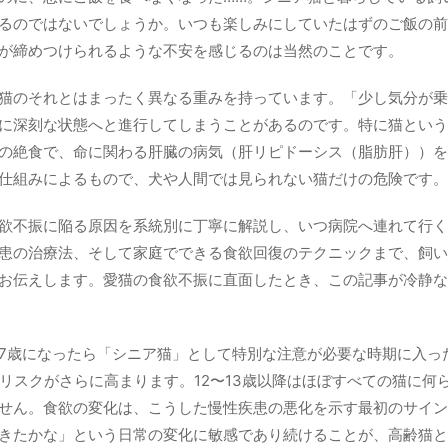
るのではないでしょうか。いつも楽しみにしていたはずのご飯の前
が締めつけられるような不安を感じるのは当然のことです。
猫のそれとはまったく異なる重みを持っています。「少し気分が乗
に深刻な状態へと進行してしまうことがあるのです。特に猫という動
の絶食で、命に関わる肝臓の病気（肝リピドーシス（脂肪肝））を
仕組みによるもので、犬や人間では見られない猫だけの危険です。
欲不振に陥る原因を系統別に丁寧に解説し、いつ病院へ連れて行く
患の治療法、そして家庭でできる食欲回復のテクニックまで、飼い
お伝えします。愛猫の食欲不振に直面したとき、この記事が冷静な
7歳になったら「シニア猫」として特別な注意が必要な時期に入っ
のリスクがさらに高まります。12〜13歳以降はほぼすべての猫に何
せん。食欲の変化は、こうした慢性疾患の悪化を示す最初のサイン
きたかな」という日常の変化に敏感であり続けることが、高齢猫と