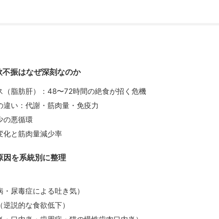
欲不振はなぜ深刻なのか
ス（脂肪肝）：48〜72時間の絶食が招く危機
の違い：代謝・筋肉量・免疫力
少の悪循環
変化と筋肉量減少率
原因を系統別に整理
病・尿毒症による吐き気）
（逆説的な食欲低下）