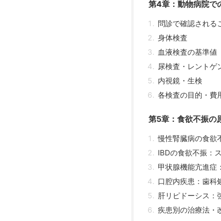
第4章：動物病院で
問診で確認される
身体検査
血液検査の基準値
尿検査・レントゲ
内視鏡・生検
各検査の目的・費
第5章：食欲不振の
慢性腎臓病の食欲
IBDの食欲不振：
甲状腺機能亢進症
口腔内疾患：歯科
肝リピドーシス：
疾患別の治療法・