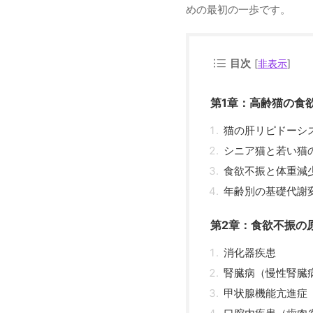
めの最初の一歩です。
目次
[
非表示
]
第1章：高齢猫の食
猫の肝リピドーシ
シニア猫と若い猫
食欲不振と体重減
年齢別の基礎代謝
第2章：食欲不振の
消化器疾患
腎臓病（慢性腎臓
甲状腺機能亢進症