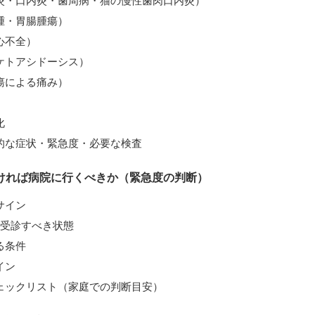
炎・口内炎・歯周病・猫の慢性歯肉口内炎）
腫・胃腸腫瘍）
心不全）
ケトアシドーシス）
瘍による痛み）
化
的な症状・緊急度・必要な検査
ければ病院に行くべきか（緊急度の判断）
サイン
に受診すべき状態
る条件
イン
ェックリスト（家庭での判断目安）