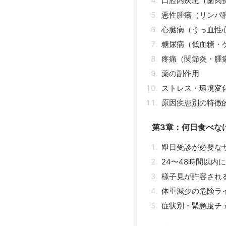
口腔内疾患（歯肉
悪性腫瘍（リンパ
心臓病（うっ血性
糖尿病（低血糖・
疼痛（関節炎・腫
薬の副作用
ストレス・環境変
原因疾患別の特徴
第3章：何日食べな
即日受診が必要な
24〜48時間以内
様子見が許容され
体重減少の危険ラ
症状別・緊急度チ