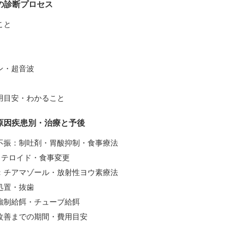
の診断プロセス
こと
ン・超音波
用目安・わかること
原因疾患別・治療と予後
不振：制吐剤・胃酸抑制・食事療法
ステロイド・食事変更
：チアマゾール・放射性ヨウ素療法
処置・抜歯
強制給餌・チューブ給餌
改善までの期間・費用目安