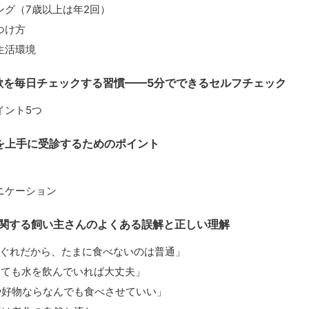
ング（7歳以上は年2回）
つけ方
生活環境
欲を毎日チェックする習慣——5分でできるセルフチェック
イント5つ
を上手に受診するためのポイント
ニケーション
関する飼い主さんのよくある誤解と正しい理解
まぐれだから、たまに食べないのは普通」
くても水を飲んでいれば大丈夫」
や好物ならなんでも食べさせていい」