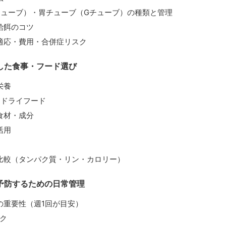
チューブ）・胃チューブ（Gチューブ）の種類と管理
給餌のコツ
適応・費用・合併症リスク
した食事・フード選び
栄養
s ドライフード
食材・成分
活用
比較（タンパク質・リン・カロリー）
予防するための日常管理
の重要性（週1回が目安）
ク