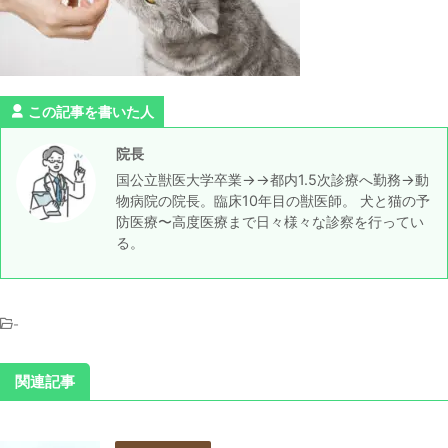
この記事を書いた人
院長
国公立獣医大学卒業→→都内1.5次診療へ勤務→動
物病院の院長。臨床10年目の獣医師。 犬と猫の予
防医療〜高度医療まで日々様々な診察を行ってい
る。
-
関連記事