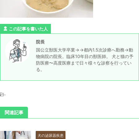
この記事を書いた人
院長
国公立獣医大学卒業→→都内1.5次診療へ勤務→動
物病院の院長。臨床10年目の獣医師。 犬と猫の予
防医療〜高度医療まで日々様々な診察を行ってい
る。
-
関連記事
犬の泌尿器疾患