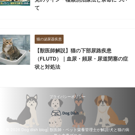
て
猫の泌尿器疾患
【獣医師解説】猫の下部尿路疾患
（FLUTD）｜血尿・頻尿・尿道閉塞の症
状と対処法
プライバシーポリシー
© 2026 Dog dish blog| 獣医師・ペット栄養管理士が解説!犬と猫の病