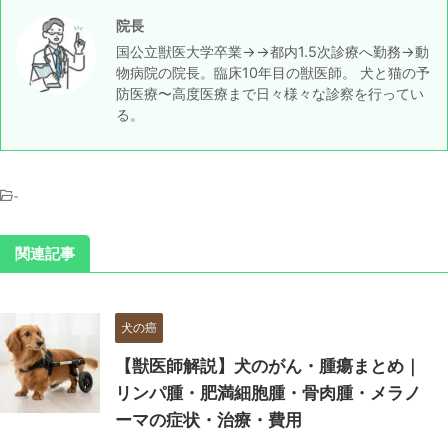
院長
国公立獣医大学卒業→→都内1.5次診療へ勤務→動
物病院の院長。臨床10年目の獣医師。 犬と猫の予
防医療〜高度医療まで日々様々な診察を行ってい
る。
-
関連記事
犬の癌
【獣医師解説】犬のがん・腫瘍まとめ｜
リンパ腫・肥満細胞腫・骨肉腫・メラノ
ーマの症状・治療・費用